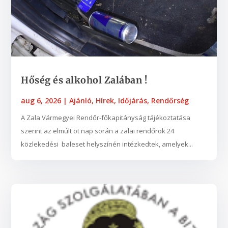
Hőség és alkohol Zalában !
aug 6, 2026
|
Ajánló
,
Hírek
,
Időjárás
,
Rendőrség
A Zala Vármegyei Rendőr-főkapitányság tájékoztatása
szerint az elmúlt öt nap során a zalai rendőrök 24
közlekedési baleset helyszínén intézkedtek, amelyek...