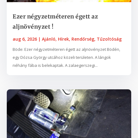
Ezer négyzetméteren égett az
aljnövényzet !
aug 6, 2026
|
Ajánló
,
Hírek
,
Rendőrség
,
Tűzoltóság
Böde: Ezer négyzetméteren égett az aljnövényzet Bödén,
egy Dózsa György utcához közeli területen. A lángok
néhány fába is belekaptak. A zalaegerszegi...