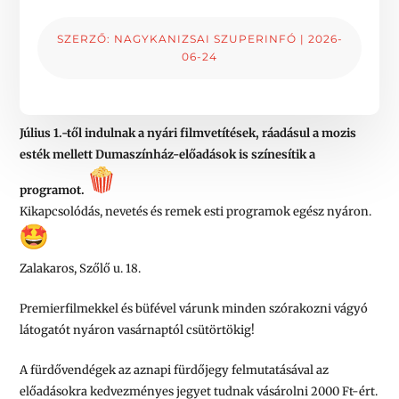
SZERZŐ:
NAGYKANIZSAI SZUPERINFÓ
|
2026-
06-24
Július 1.-től indulnak a nyári filmvetítések, ráadásul a mozis
esték mellett Dumaszínház-előadások is színesítik a
programot.
Kikapcsolódás, nevetés és remek esti programok egész nyáron.
Zalakaros, Szőlő u. 18.
Premierfilmekkel és büfével várunk minden szórakozni vágyó
látogatót nyáron vasárnaptól csütörtökig!
A fürdővendégek az aznapi fürdőjegy felmutatásával az
előadásokra kedvezményes jegyet tudnak vásárolni 2000 Ft-ért.