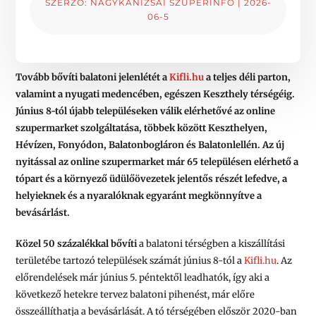
SZERZŐ:
NAGYKANIZSAI SZUPERINFÓ
|
2026-
06-5
Tovább bővíti balatoni jelenlétét a
Kifli.hu
a teljes déli parton,
valamint a nyugati medencében, egészen Keszthely térségéig.
Június 8-tól újabb településeken válik elérhetővé az online
szupermarket szolgáltatása, többek között Keszthelyen,
Hévízen, Fonyódon, Balatonbogláron és Balatonlellén. Az új
nyitással az online szupermarket már 65 településen elérhető a
tópart és a környező üdülőövezetek jelentős részét lefedve, a
helyieknek és a nyaralóknak egyaránt megkönnyítve a
bevásárlást.
Közel 50 százalékkal bővíti
a balatoni térségben a kiszállítási
területébe tartozó települések számát június 8-tól a
Kifli.hu
. Az
előrendelések már június 5. péntektől leadhatók, így aki a
következő hetekre tervez balatoni pihenést, már előre
összeállíthatja a bevásárlását. A tó térségében először 2020-ban