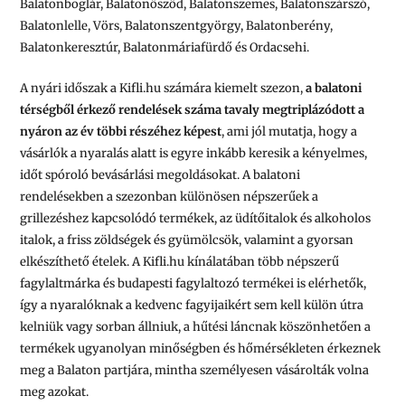
Balatonboglár, Balatonőszöd, Balatonszemes, Balatonszárszó,
Balatonlelle, Vörs, Balatonszentgyörgy, Balatonberény,
Balatonkeresztúr, Balatonmáriafürdő és Ordacsehi.
A nyári időszak a Kifli.hu számára kiemelt szezon,
a balatoni
térségből érkező rendelések száma tavaly megtriplázódott a
nyáron az év többi részéhez képest
, ami jól mutatja, hogy a
vásárlók a nyaralás alatt is egyre inkább keresik a kényelmes,
időt spóroló bevásárlási megoldásokat. A balatoni
rendelésekben a szezonban különösen népszerűek a
grillezéshez kapcsolódó termékek, az üdítőitalok és alkoholos
italok, a friss zöldségek és gyümölcsök, valamint a gyorsan
elkészíthető ételek. A Kifli.hu kínálatában több népszerű
fagylaltmárka és budapesti fagylaltozó termékei is elérhetők,
így a nyaralóknak a kedvenc fagyijaikért sem kell külön útra
kelniük vagy sorban állniuk, a hűtési láncnak köszönhetően a
termékek ugyanolyan minőségben és hőmérsékleten érkeznek
meg a Balaton partjára, mintha személyesen vásárolták volna
meg azokat.