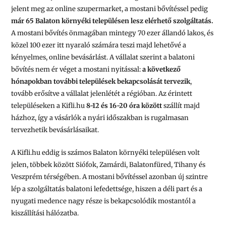
jelent meg az online szupermarket, a mostani bővítéssel pedig
már 65 Balaton környéki településen lesz elérhető szolgáltatás.
A mostani bővítés önmagában mintegy 70 ezer állandó lakos, és
közel 100 ezer itt nyaraló számára teszi majd lehetővé a
kényelmes, online bevásárlást. A vállalat szerint a balatoni
bővítés nem ér véget a mostani nyitással:
a következő
hónapokban további települések bekapcsolását tervezik
,
tovább erősítve a vállalat jelenlétét a régióban. Az érintett
településeken a Kifli.hu
8-12 és 16-20 óra között
szállít majd
házhoz, így a vásárlók a nyári időszakban is rugalmasan
tervezhetik bevásárlásaikat.
A Kifli.hu eddig is számos Balaton környéki településen volt
jelen, többek között Siófok, Zamárdi, Balatonfüred, Tihany és
Veszprém térségében. A mostani bővítéssel azonban új szintre
lép a szolgáltatás balatoni lefedettsége, hiszen a déli part és a
nyugati medence nagy része is bekapcsolódik mostantól a
kiszállítási hálózatba.