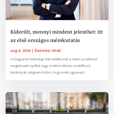
Kiderült, mennyi mindent jelenthet: itt
az első országos mémkutatás
aug 6, 2026
|
Életmód
,
Hírek
A magyarok többsége már találkozott a neten a rollerest
megtámadó nyúllal vagy a hátsó ülésen csodálkozó
kislánnyal, mégsem biztos, hogy ezek ugyanazt...