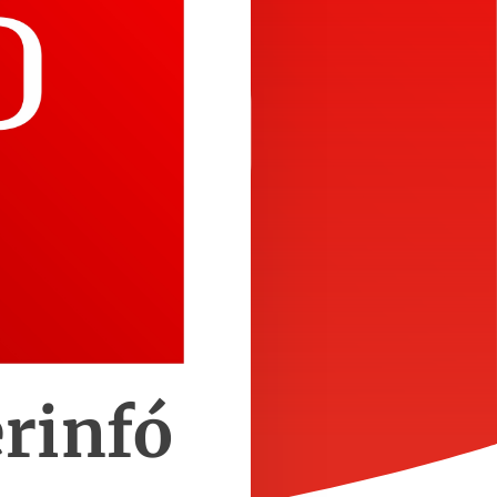
rinfó