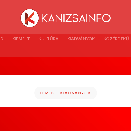
ÓD
KIEMELT
KULTÚRA
KIADVÁNYOK
KÖZÉRDEKŰ
|
HÍREK
KIADVÁNYOK