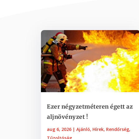
Ezer négyzetméteren égett az
aljnövényzet !
aug 6, 2026
|
Ajánló
,
Hírek
,
Rendőrség
,
Tűzoltóság