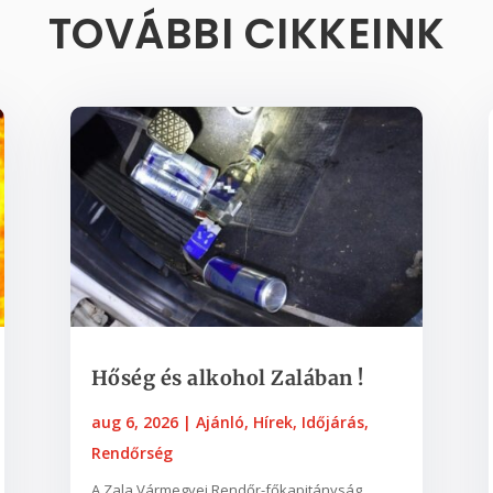
TOVÁBBI CIKKEINK
Hőség és alkohol Zalában !
aug 6, 2026
|
Ajánló
,
Hírek
,
Időjárás
,
Rendőrség
A Zala Vármegyei Rendőr-főkapitányság