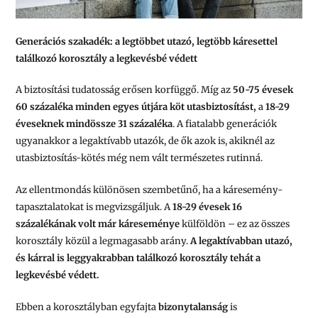
Generációs szakadék: a legtöbbet utazó, legtöbb káresettel
találkozó korosztály a legkevésbé védett
A biztosítási tudatosság erősen korfüggő. Míg az
50-75 évesek
60 százaléka minden egyes útjára köt utasbiztosítást,
a
18-29
éveseknek mindössze 31 százaléka
. A fiatalabb generációk
ugyanakkor a legaktívabb utazók, de ők azok is, akiknél az
utasbiztosítás-kötés még nem vált természetes rutinná.
Az ellentmondás különösen szembetűnő, ha a káresemény-
tapasztalatokat is megvizsgáljuk. A
18-29 évesek 16
százalékának volt már káreseménye
külföldön – ez az összes
korosztály közül a legmagasabb arány.
A legaktívabban utazó,
és kárral is leggyakrabban találkozó korosztály tehát a
legkevésbé védett.
Ebben a korosztályban egyfajta
bizonytalanság
is