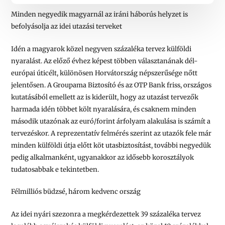
Minden negyedik magyarnál az iráni háborús helyzet is
befolyásolja az idei utazási terveket
Idén a magyarok közel negyven százaléka tervez külföldi
nyaralást. Az előző évhez képest többen választanának dél-
európai úticélt, különösen Horvátország népszerűsége nőtt
jelentősen. A Groupama Biztosító és az OTP Bank friss, országos
kutatásából emellett az is kiderült, hogy az utazást tervezők
harmada idén többet költ nyaralására, és csaknem minden
második utazónak az euró/forint árfolyam alakulása is számít a
tervezéskor. A reprezentatív felmérés szerint az utazók fele már
minden külföldi útja előtt köt utasbiztosítást, további negyedük
pedig alkalmanként, ugyanakkor az idősebb korosztályok
tudatosabbak e tekintetben.
Félmilliós büdzsé, három kedvenc ország
Az idei nyári szezonra a megkérdezettek 39 százaléka tervez