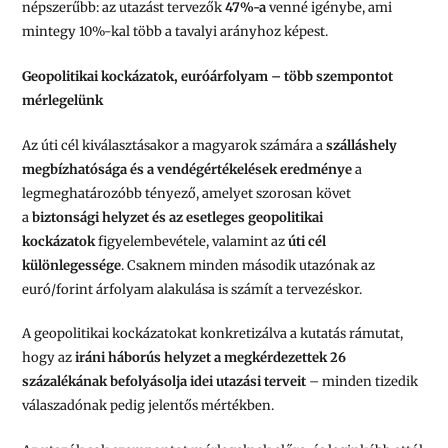
népszerűbb: az utazást tervezők
47%-a
venné igénybe, ami
mintegy 10%-kal több a tavalyi arányhoz képest.
Geopolitikai kockázatok, euróárfolyam – több szempontot
mérlegelünk
Az úti cél kiválasztásakor a magyarok számára a
szálláshely
megbízhatósága és a vendégértékelések eredménye
a
legmeghatározóbb tényező, amelyet szorosan követ
a
biztonsági helyzet és az esetleges geopolitikai
kockázatok
figyelembevétele, valamint az
úti cél
különlegessége
. Csaknem minden második utazónak az
euró/forint árfolyam alakulása is számít a tervezéskor.
A geopolitikai kockázatokat konkretizálva a kutatás rámutat,
hogy az
iráni háborús helyzet a megkérdezettek 26
százalékának befolyásolja idei utazási terveit
– minden tizedik
válaszadónak pedig jelentős mértékben.