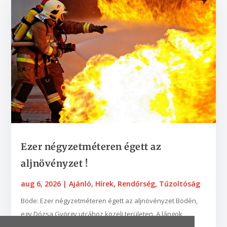
Ezer négyzetméteren égett az
aljnövényzet !
aug 6, 2026
|
Ajánló
,
Hírek
,
Rendőrség
,
Tűzoltóság
Böde: Ezer négyzetméteren égett az aljnövényzet Bödén,
egy Dózsa György utcához közeli területen. A lángok