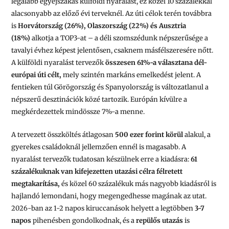
legalább egyéjszakás külföldi nyaralást, ez közel 10 százalékkal
alacsonyabb az előző évi terveknél. Az úti célok terén továbbra
is
Horvátország (26%), Olaszország (22%) és Ausztria
(18%)
alkotja a TOP3-at – a déli szomszédunk népszerűsége a
tavalyi évhez képest jelentősen, csaknem másfélszeresére nőtt.
A külföldi nyaralást tervezők
összesen 61%-a választana dél-
európai úti célt,
mely szintén markáns emelkedést jelent. A
fentieken túl Görögország és Spanyolország is változatlanul a
népszerű desztinációk közé tartozik. Európán kívülre a
megkérdezettek mindössze 7%-a menne.
A tervezett összköltés átlagosan
500 ezer forint körül
alakul, a
gyerekes családoknál jellemzően ennél is magasabb. A
nyaralást tervezők tudatosan készülnek erre a kiadásra:
61
százalékuknak van kifejezetten utazási célra félretett
megtakarítása,
és közel 60 százalékuk más nagyobb kiadásról is
hajlandó lemondani, hogy megengedhesse magának az utat.
2026-ban az 1-2 napos kiruccanások helyett a legtöbben
3-7
napos
pihenésben gondolkodnak, és a
repülős utazás
is