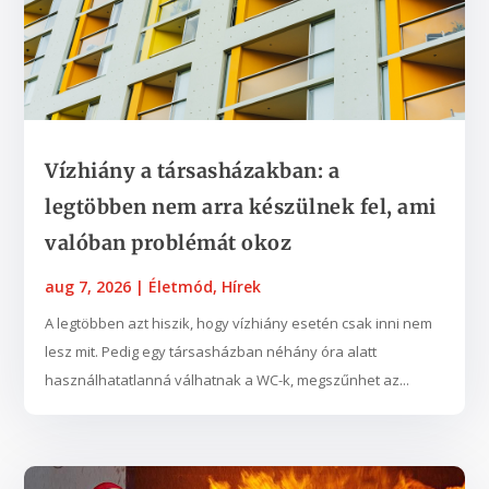
Vízhiány a társasházakban: a
legtöbben nem arra készülnek fel, ami
valóban problémát okoz
aug 7, 2026
|
Életmód
,
Hírek
A legtöbben azt hiszik, hogy vízhiány esetén csak inni nem
lesz mit. Pedig egy társasházban néhány óra alatt
használhatatlanná válhatnak a WC-k, megszűnhet az...