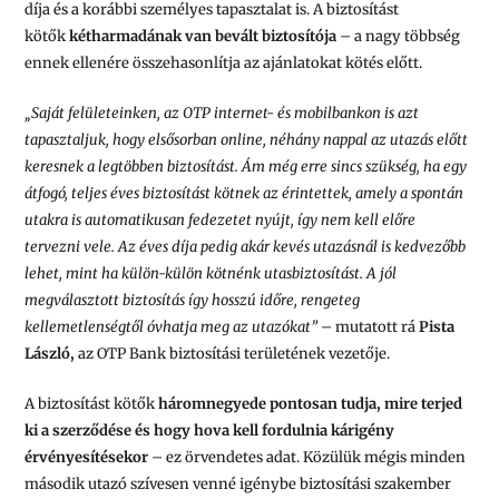
díja és a korábbi személyes tapasztalat is. A biztosítást
kötők
kétharmadának van bevált biztosítója
– a nagy többség
ennek ellenére összehasonlítja az ajánlatokat kötés előtt.
„Saját felületeinken, az OTP internet- és mobilbankon is azt
tapasztaljuk, hogy elsősorban online, néhány nappal az utazás előtt
keresnek a legtöbben biztosítást. Ám még erre sincs szükség, ha egy
átfogó, teljes éves biztosítást kötnek az érintettek, amely a spontán
utakra is automatikusan fedezetet nyújt, így nem kell előre
tervezni vele. Az éves díja pedig akár kevés utazásnál is kedvezőbb
lehet, mint ha külön-külön kötnénk utasbiztosítást. A jól
megválasztott biztosítás így hosszú időre, rengeteg
kellemetlenségtől óvhatja meg az utazókat”
– mutatott rá
Pista
László,
az OTP Bank biztosítási területének vezetője.
A biztosítást kötők
háromnegyede pontosan tudja, mire terjed
ki a szerződése és hogy hova kell fordulnia kárigény
érvényesítésekor
– ez örvendetes adat. Közülük mégis minden
második utazó szívesen venné igénybe biztosítási szakember