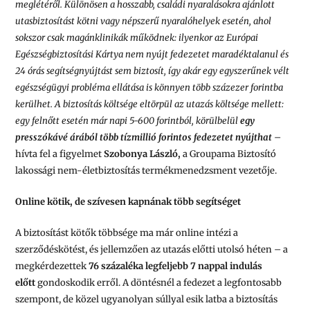
meglétéről. Különösen a hosszabb, családi nyaralásokra ajánlott
utasbiztosítást kötni vagy népszerű nyaralóhelyek esetén, ahol
sokszor csak magánklinikák működnek: ilyenkor az Európai
Egészségbiztosítási Kártya nem nyújt fedezetet maradéktalanul és
24 órás segítségnyújtást sem biztosít, így akár egy egyszerűnek vélt
egészségügyi probléma ellátása is könnyen több százezer forintba
kerülhet. A biztosítás költsége eltörpül az utazás költsége mellett:
egy felnőtt esetén már napi 5-600 forintból, körülbelül
egy
presszókávé árából több tízmillió forintos fedezetet nyújthat
–
hívta fel a figyelmet
Szobonya László,
a Groupama Biztosító
lakossági nem-életbiztosítás termékmenedzsment vezetője.
Online kötik, de szívesen kapnának több segítséget
A biztosítást kötők többsége ma már online intézi a
szerződéskötést, és jellemzően az utazás előtti utolsó héten – a
megkérdezettek
76 százaléka legfeljebb 7 nappal indulás
előtt
gondoskodik erről. A döntésnél a fedezet a legfontosabb
szempont, de közel ugyanolyan súllyal esik latba a biztosítás