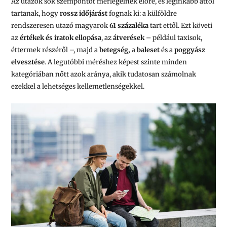
Az utazók sok szempontot mérlegelnek előre, és leginkább attól
tartanak, hogy
rossz időjárást
fognak ki: a külföldre
rendszeresen utazó magyarok
61 százaléka
tart ettől. Ezt követi
az
értékek és iratok ellopása
, az
átverések
– például taxisok,
éttermek részéről –, majd a
betegség,
a
baleset
és a
poggyász
elvesztése
. A legutóbbi méréshez képest szinte minden
kategóriában nőtt azok aránya, akik tudatosan számolnak
ezekkel a lehetséges kellemetlenségekkel.