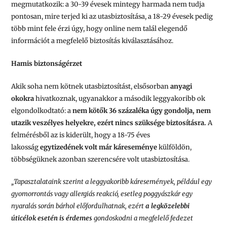
megmutatkozik: a 30-39 évesek mintegy harmada nem tudja
pontosan, mire terjed ki az utasbiztosítása, a 18-29 évesek pedig
több mint fele érzi úgy, hogy online nem talál elegendő
információt a megfelelő biztosítás kiválasztásához.
Hamis biztonságérzet
Akik soha nem kötnek utasbiztosítást, elsősorban
anyagi
okokra
hivatkoznak, ugyanakkor a második leggyakoribb ok
elgondolkodtató: a
nem kötők 36 százaléka úgy gondolja, nem
utazik veszélyes helyekre, ezért nincs szüksége biztosításra.
A
felmérésből az is kiderült, hogy a 18-75 éves
lakosság
egytizedének volt már káreseménye
külföldön,
többségüknek azonban szerencsére volt utasbiztosítása.
„Tapasztalataink szerint a leggyakoribb káresemények, például egy
gyomorrontás vagy allergiás reakció, esetleg poggyászkár egy
nyaralás során bárhol előfordulhatnak, ezért
a legközelebbi
úticélok esetén is érdemes
gondoskodni a megfelelő fedezet