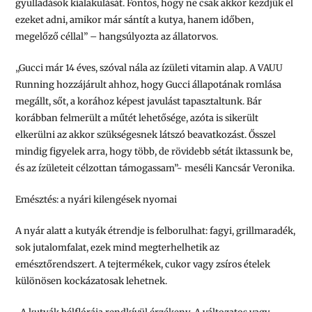
gyulladások kialakulását. Fontos, hogy ne csak akkor kezdjük el
ezeket adni, amikor már sántít a kutya, hanem időben,
megelőző céllal” – hangsúlyozta az állatorvos.
„Gucci már 14 éves, szóval nála az ízületi vitamin alap. A VAUU
Running hozzájárult ahhoz, hogy Gucci állapotának romlása
megállt, sőt, a korához képest javulást tapasztaltunk. Bár
korábban felmerült a műtét lehetősége, azóta is sikerült
elkerülni az akkor szükségesnek látszó beavatkozást. Ősszel
mindig figyelek arra, hogy több, de rövidebb sétát iktassunk be,
és az ízületeit célzottan támogassam”- meséli Kancsár Veronika.
Emésztés: a nyári kilengések nyomai
A nyár alatt a kutyák étrendje is felborulhat: fagyi, grillmaradék,
sok jutalomfalat, ezek mind megterhelhetik az
emésztőrendszert. A tejtermékek, cukor vagy zsíros ételek
különösen kockázatosak lehetnek.