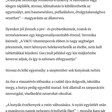
„A kutyák bélflórája rendkívül érzékeny. A változatos vagy
idegen táplálék, stressz, klímahatás is kibillenthetik az
egyensúlyt, ami hasmenéshez, puffadáshoz, étvágytalansághoz
vezethet” – magyarázta az állatorvos.
Ilyenkor jól jönnek a pre- és probiotikumok, rostok és
természetesen egy kiegyensúlyozottabb étrend. Veronika
kiemeli: „A VAUU vitaminporok ebben is nagy segítséget
jelentenek, mert könnyen belekeverhetők az ételbe, nem kell
tablettákkal küzdeni. Guccinál például egy kis májkrémbe
keverve adjuk, és így is szívesen elfogyasztja.”
Stressz és lelki egyensúly: a szeptember sok kutyának nehéz
Az ősz a visszatérés időszaka: a család újra dolgozik, iskolába
megy, a kutya pedig egyedül marad. Sok állatnál ez szeparációs
szorongást, viselkedési zavarokat okozhat.
„A kutyák érzékenyek a rutin változására. A nyári együttlét után
a magányos napok nehezen érinthetik őket” – mondja Kancsár