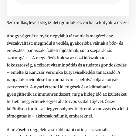
Szőrhullás, levertség, ízületi gondok: ez várhat a kutyákra ősszel
Ahogy véget ér a nyár, négylábú társaink is megérzik az
évszakváltást: megindul a vedlés, gyakoribbá válnak a bőr- és
emésztési panaszok, ízületi fájdalmak, sőt a szeparációs
szorongás is. A megelőzés kulcsa az őszi időszakban a
fokozatosság, a célzott vitaminpótlás és a tudatos gondoskodás
– emelte ki Kancsár Veronika kutyaviselkedési tanácsadó. A
nappalok rövidülése hormonálisan is befolyásolja a kutyák
szervezetét. A nyári étrendi kilengések és a klímahatás
gyengíthetik az immunrendszert, míg a hideg idő az ízületeket
terheli meg, értenek egyet állatorvos szakértőjével. Ősszel
különösen fontos a kiegyensúlyozott étrend, a mozgás és a lelki
támogatás is – akárcsak nálunk, embereknél.
A hűvösebb reggelek, a sűrűbb napi rutin, a szezonális