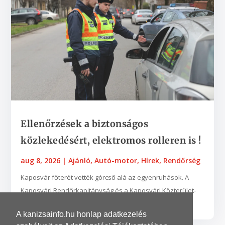
Ellenőrzések a biztonságos
közlekedésért, elektromos rolleren is !
aug 8, 2026
|
Ajánló
,
Autó-motor
,
Hírek
,
Rendőrség
Kaposvár főterét vették górcső alá az egyenruhások. A
Kaposvári Rendőrkapitányság és a Kaposvári Közterület-
felügyelet munkatársai augusztus 3-án...
A kanizsainfo.hu honlap adatkezelés