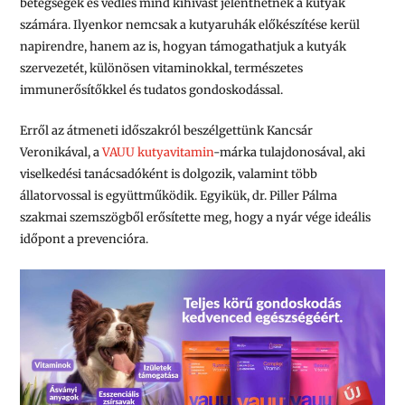
betegségek és vedlés mind kihívást jelenthetnek a kutyák
számára. Ilyenkor nemcsak a kutyaruhák előkészítése kerül
napirendre, hanem az is, hogyan támogathatjuk a kutyák
szervezetét, különösen vitaminokkal, természetes
immunerősítőkkel és tudatos gondoskodással.
Erről az átmeneti időszakról beszélgettünk Kancsár
Veronikával, a
VAUU kutyavitamin
-márka tulajdonosával, aki
viselkedési tanácsadóként is dolgozik, valamint több
állatorvossal is együttműködik. Egyikük, dr. Piller Pálma
szakmai szemszögből erősítette meg, hogy a nyár vége ideális
időpont a prevencióra.