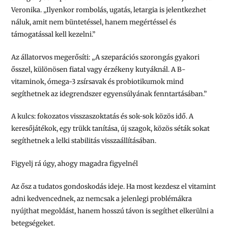
Veronika. „Ilyenkor rombolás, ugatás, letargia is jelentkezhet
náluk, amit nem büntetéssel, hanem megértéssel és
támogatással kell kezelni.”
Az állatorvos megerősíti: „A szeparációs szorongás gyakori
ősszel, különösen fiatal vagy érzékeny kutyáknál. A B-
vitaminok, ómega-3 zsírsavak és probiotikumok mind
segíthetnek az idegrendszer egyensúlyának fenntartásában.”
A kulcs: fokozatos visszaszoktatás és sok-sok közös idő. A
keresőjátékok, egy trükk tanítása, új szagok, közös séták sokat
segíthetnek a lelki stabilitás visszaállításában.
Figyelj rá úgy, ahogy magadra figyelnél
Az ősz a tudatos gondoskodás ideje. Ha most kezdesz el vitamint
adni kedvencednek, az nemcsak a jelenlegi problémákra
nyújthat megoldást, hanem hosszú távon is segíthet elkerülni a
betegségeket.