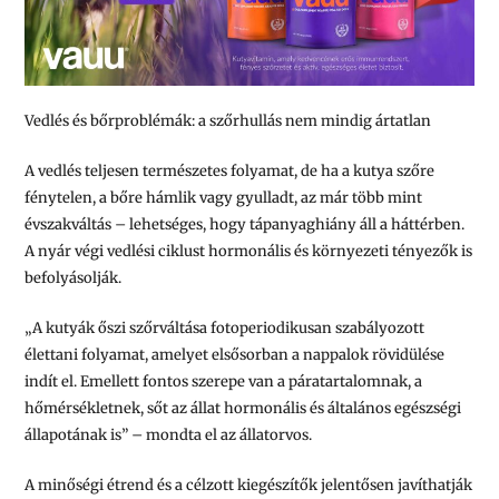
Vedlés és bőrproblémák: a szőrhullás nem mindig ártatlan
A vedlés teljesen természetes folyamat, de ha a kutya szőre
fénytelen, a bőre hámlik vagy gyulladt, az már több mint
évszakváltás – lehetséges, hogy tápanyaghiány áll a háttérben.
A nyár végi vedlési ciklust hormonális és környezeti tényezők is
befolyásolják.
„A kutyák őszi szőrváltása fotoperiodikusan szabályozott
élettani folyamat, amelyet elsősorban a nappalok rövidülése
indít el. Emellett fontos szerepe van a páratartalomnak, a
hőmérsékletnek, sőt az állat hormonális és általános egészségi
állapotának is” – mondta el az állatorvos.
A minőségi étrend és a célzott kiegészítők jelentősen javíthatják