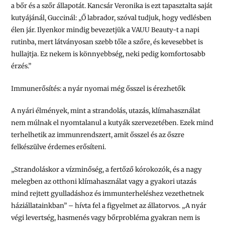
a bőr és a szőr állapotát. Kancsár Veronika is ezt tapasztalta saját
kutyájánál, Guccinál: „Ő labrador, szóval tudjuk, hogy vedlésben
élen jár. Ilyenkor mindig bevezetjük a VAUU Beauty-t a napi
rutinba, mert látványosan szebb tőle a szőre, és kevesebbet is
hullajtja. Ez nekem is könnyebbség, neki pedig komfortosabb
érzés.”
Immunerősítés: a nyár nyomai még ősszel is érezhetők
A nyári élmények, mint a strandolás, utazás, klímahasználat
nem múlnak el nyomtalanul a kutyák szervezetében. Ezek mind
terhelhetik az immunrendszert, amit ősszel és az őszre
felkészülve érdemes erősíteni.
„Strandoláskor a vízminőség, a fertőző kórokozók, és a nagy
melegben az otthoni klímahasználat vagy a gyakori utazás
mind rejtett gyulladáshoz és immunterheléshez vezethetnek
háziállatainkban” – hívta fel a figyelmet az állatorvos. „A nyár
végi levertség, hasmenés vagy bőrprobléma gyakran nem is