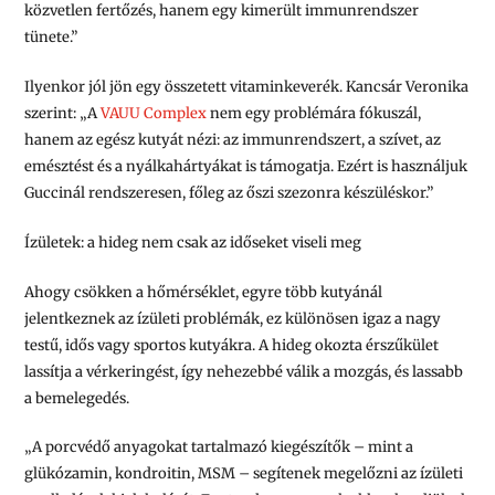
közvetlen fertőzés, hanem egy kimerült immunrendszer
tünete.”
Ilyenkor jól jön egy összetett vitaminkeverék. Kancsár Veronika
szerint: „A
VAUU Complex
nem egy problémára fókuszál,
hanem az egész kutyát nézi: az immunrendszert, a szívet, az
emésztést és a nyálkahártyákat is támogatja. Ezért is használjuk
Guccinál rendszeresen, főleg az őszi szezonra készüléskor.”
Ízületek: a hideg nem csak az időseket viseli meg
Ahogy csökken a hőmérséklet, egyre több kutyánál
jelentkeznek az ízületi problémák, ez különösen igaz a nagy
testű, idős vagy sportos kutyákra. A hideg okozta érszűkület
lassítja a vérkeringést, így nehezebbé válik a mozgás, és lassabb
a bemelegedés.
„A porcvédő anyagokat tartalmazó kiegészítők – mint a
glükózamin, kondroitin, MSM – segítenek megelőzni az ízületi