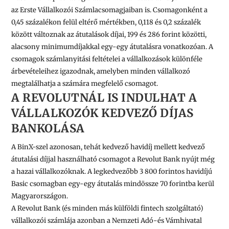
az
Erste
Vállalkozói Számlacsomagjaiban is. Csomagonként a
0,45 százalékon felül eltérő mértékben, 0,118 és 0,2 százalék
között változnak az átutalások díjai, 199 és 286 forint közötti,
alacsony minimumdíjakkal egy-egy átutalásra vonatkozóan. A
csomagok számlanyitási feltételei a vállalkozások különféle
árbevételeihez igazodnak, amelyben minden vállalkozó
megtalálhatja a számára megfelelő csomagot.
A REVOLUTNÁL IS INDULHAT A
VÁLLALKOZÓK KEDVEZŐ DÍJAS
BANKOLÁSA
A BinX-szel azonosan, tehát kedvező havidíj mellett kedvező
átutalási díjjal használható csomagot a
Revolut Bank
nyújt még
a hazai vállalkozóknak. A legkedvezőbb
3 800
forintos havidíjú
Basic csomagban egy-egy átutalás mindössze 70 forintba kerül
Magyarországon.
A Revolut Bank (és minden más külföldi fintech szolgáltató)
vállalkozói számlája azonban a Nemzeti Adó-és Vámhivatal