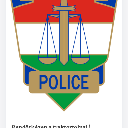
Rendőrkézen a traktortolvaj !