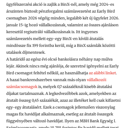
ügyfélszerzési akció is zajlik a BinX-nél, amely még 2024-es
árszinten biztosít pénzforgalmi számlavezetést az
Early Bird
csomagban
2026 végéig minden, legalább két új ügyfelet 2026.
január 15-ig hozó vállalkozásnak, valamint az összes ajánláson
keresztül regisztráló vállalkozásnak is. Itt ingyenes
számlavezetés mellett egy-egy BinX-en kívüli átutalás
mindössze fix 199 forintba kerül, míg a BinX számlák közötti
utalások díjmentesek.
A határidő az egész évi olcsó bankolásra néhány nap múlva
lejár. Akinek nincs még ajánlója, de szeretné igényelni az Early
Bird csomagot feltétel nélkül, az használhatja
az alábbi linket
.
A hazai bankrendszerben vannak más olyan
vállalkozói
számlacsomagok
is, melyek 0,7 százaléknál kisebb átutalási
díjakat tartalmaznak. A legkedvezőbbek azok, amelyekben az
átutalt összeg 0,45 százalékát, azaz az illetéket kell csak kifizetni
egy-egy átutalásért. Ezek a csomagok jellemzően viszonylag
magas fix havidíjat alkalmaznak, esetleg az átutalt összegek
függvényében változó havidíjat. Ilyen
az
MBH Bank Egység I.
Számlacsomagja
,
amely
15 755
forintos fix havidíj mellett teszi