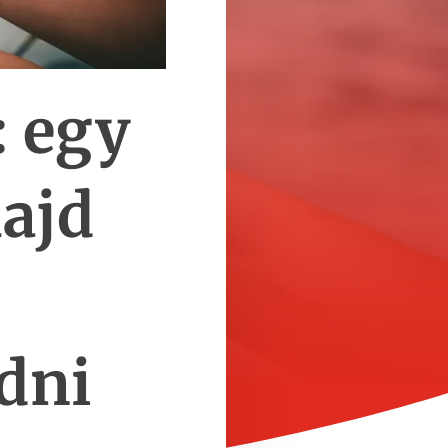
: egy
ajd
adni