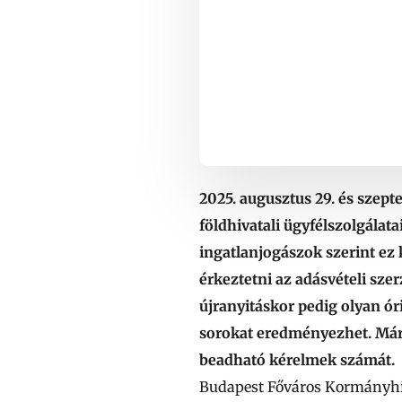
2025. augusztus 29. és szep
földhivatali ügyfélszolgálat
ingatlanjogászok szerint ez
érkeztetni az adásvételi sze
újranyitáskor pedig olyan ór
sorokat eredményezhet. Már a
beadható kérelmek számát.
Budapest Főváros Kormányhiva