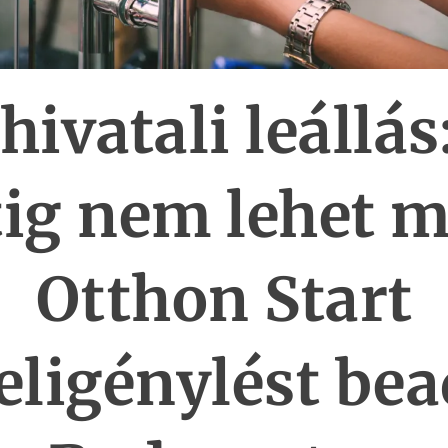
hivatali leállás
tig nem lehet m
Otthon Start
eligénylést be