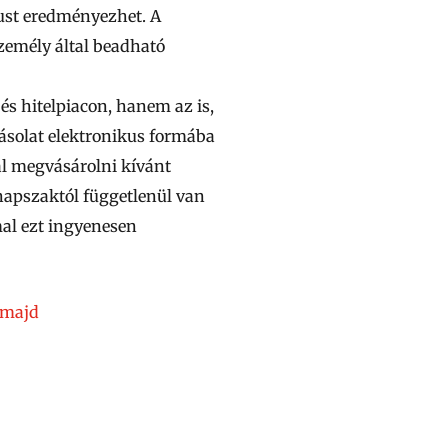
ust eredményezhet. A
személy által beadható
s hitelpiacon, hanem az is,
másolat elektronikus formába
al megvásárolni kívánt
 napszaktól függetlenül van
al ezt ingyenesen
-majd