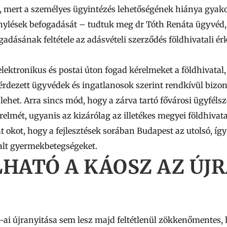
, mert a személyes ügyintézés lehetőségének hiánya gyako
énylések befogadását
– tudtuk meg dr Tóth Renáta ügyvéd, 
gadásának feltétele az adásvételi szerződés földhivatali ér
lektronikus és postai úton fogad kérelmeket a földhivatal
érdezett ügyvédek és ingatlanosok szerint rendkívül bizo
 lehet.
Arra sincs mód, hogy a zárva tartó fővárosi ügyféls
elmét, ugyanis az kizárólag az illetékes megyei földhivat
okot, hogy a fejlesztések sorában Budapest az utolsó, így 
alt gyermekbetegségeket.
HATÓ A KÁOSZ AZ ÚJ
-ai újranyitása sem lesz majd feltétlenül zökkenőmentes, 