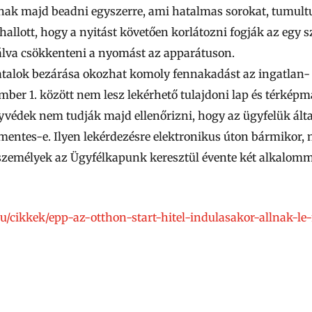
ak majd beadni egyszerre, ami hatalmas sorokat, tumult
hallott, hogy
a nyitást követően korlátozni fogják az egy 
álva csökkenteni a nyomást az apparátuson.
talok bezárása okozhat komoly fennakadást az ingatlan- é
mber 1. között nem lesz lekérhető tulajdoni lap és térkép
yvédek nem tudják majd ellenőrizni, hogy az ügyfelük ált
ymentes-e. Ilyen lekérdezésre elektronikus úton bármikor,
személyek az Ügyfélkapunk keresztül évente két alkalomm
hu/cikkek/epp-az-otthon-start-hitel-indulasakor-allnak-le