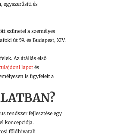
, egyszerűsíti és
ött szünetel a személyes
afoki út 59. és Budapest, XIV.
elek. Az átállás első
tulajdoni lapot
és
emélyesen is ügyfeleit a
RLATBAN?
us rendszer fejlesztése egy
el koncepciója.
osi földhivatali