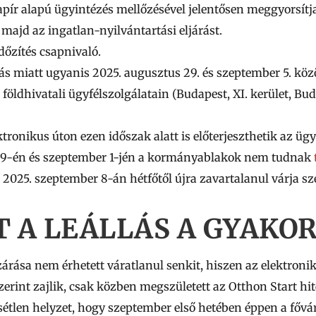
apír alapú ügyintézés mellőzésével jelentősen meggyorsítja
majd az ingatlan-nyilvántartási eljárást.
dőzítés csapnivaló.
lás miatt ugyanis
2025. augusztus 29. és szeptember 5. köz
földhivatali ügyfélszolgálatain
(Budapest, XI. kerület, Bud
ronikus úton ezen időszak alatt is előterjeszthetik az ügyf
 29-én és szeptember 1-jén a kormányablakok nem tudnak
 2025. szeptember 8-án hétfőtől újra zavartalanul várja sz
T A LEÁLLÁS A GYAKO
árása nem érhetett váratlanul senkit, hiszen az elektronik
zerint zajlik, csak közben megszületett az Otthon Start hit
étlen helyzet, hogy szeptember első hetében éppen a fővár