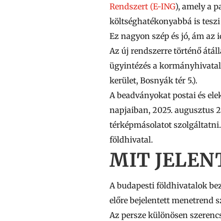
Rendszert (E-ING
), amely a p
költséghatékonyabbá is teszi 
Ez nagyon szép és jó, ám az i
Az új rendszerre történő átál
ügyintézés a kormányhivatal 
kerület, Bosnyák tér 5.).
A beadványokat postai és elekt
napjaiban, 2025. augusztus
térképmásolatot szolgáltatni.
földhivatal.
MIT JELEN
A budapesti földhivatalok bez
előre bejelentett menetrend s
Az persze különösen szerencs