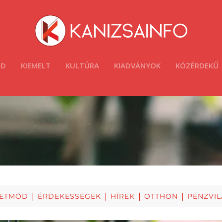
ÓD
KIEMELT
KULTÚRA
KIADVÁNYOK
KÖZÉRDEKŰ
|
|
|
|
LETMÓD
ÉRDEKESSÉGEK
HÍREK
OTTHON
PÉNZVI