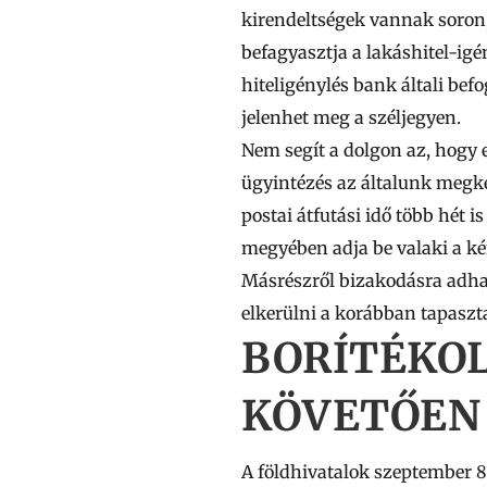
kirendeltségek vannak soron
befagyasztja a lakáshitel-ig
hiteligénylés bank általi befo
jelenhet meg a széljegyen.
Nem segít a dolgon az, hogy e
ügyintézés az általunk megk
postai átfutási idő több hét is
megyében adja be valaki a kér
Másrészről bizakodásra adhat 
elkerülni a korábban tapaszt
BORÍTÉKOL
KÖVETŐEN
A földhivatalok szeptember 8