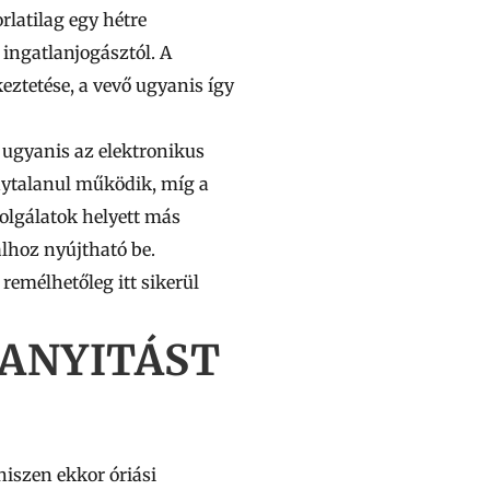
rlatilag
egy hétre
ingatlanjogásztól. A
keztetése, a vevő ugyanis így
, ugyanis az elektronikus
nytalanul működik, míg
a
zolgálatok helyett más
alhoz nyújtható be.
remélhetőleg itt sikerül
RANYITÁST
hiszen ekkor óriási