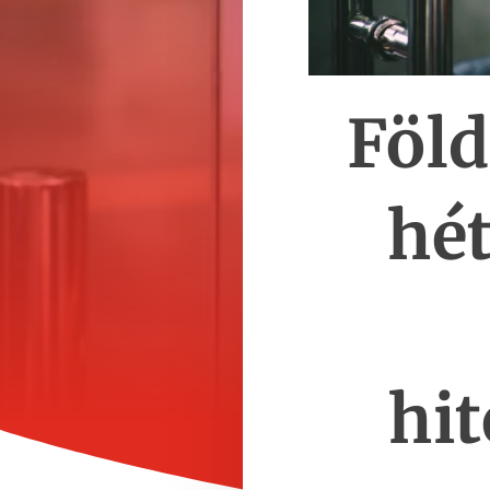
Föld
hé
hit