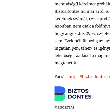
mennyiségű kérelmet próbáln
BiztosDöntés.hu már arról is 
kérelmek számát,
ezzel prób
Azonban nem csak a földhiva
hogy
augusztus 29. és szepte
sem.
Ezek nélkül pedig az üg
ingatlan per-, teher- és igén
lehetőség, ráadásul a magán
megtehetik.
Forrás:
https://biztosdontes.
MEGOSZTÁS: