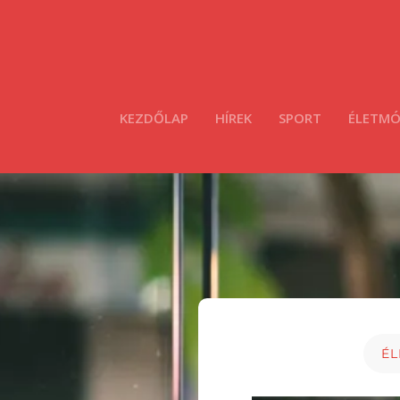
KEZDŐLAP
HÍREK
SPORT
ÉLETM
É