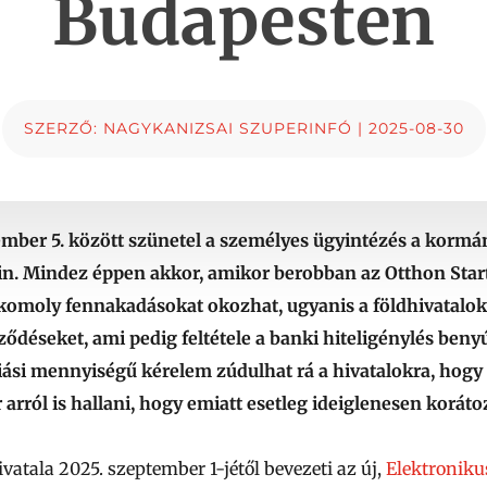
Budapesten
SZERZŐ:
NAGYKANIZSAI SZUPERINFÓ
|
2025-08-30
tember 5. között szünetel a személyes ügyintézés a kormá
ain. Mindez éppen akkor, amikor berobban az Otthon Start
 komoly fennakadásokat okozhat, ugyanis a földhivatalok
rződéseket, ami pedig feltétele a banki hiteligénylés ben
iási mennyiségű kérelem zúdulhat rá a hivatalokra, hogy
rról is hallani, hogy emiatt esetleg ideiglenesen korátoz
tala 2025. szeptember 1-jétől bevezeti az új,
Elektroniku