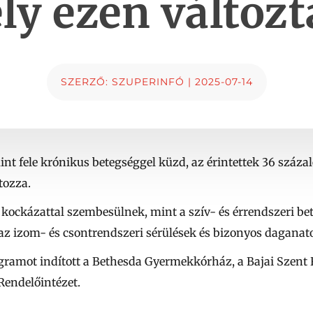
ly ezen változt
SZERZŐ:
SZUPERINFÓ
|
2025-07-14
nt fele krónikus betegséggel küzd, az érintettek 36 száza
tozza.
kockázattal szembesülnek, mint a szív- és érrendszeri bet
 az izom- és csontrendszeri sérülések és bizonyos dagana
ogramot indított a Bethesda Gyermekkórház, a Bajai Szent
Rendelőintézet.