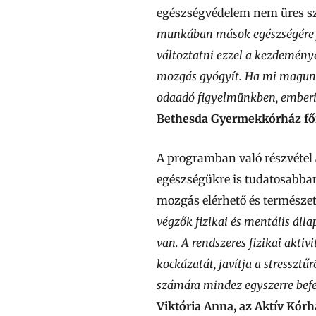
egészségvédelem nem üres sz
munkában mások egészségére fó
változtatni ezzel a kezdeménye
mozgás gyógyít. Ha mi magunk
odaadó figyelmünkben, ember
Bethesda Gyermekkórház fői
A programban való részvétel 
egészségükre is tudatosabban
mozgás elérhető és természe
végzők fizikai és mentális ál
van. A rendszeres fizikai aktiv
kockázatát, javítja a stressztű
számára mindez egyszerre befe
Viktória Anna, az Aktív Kór