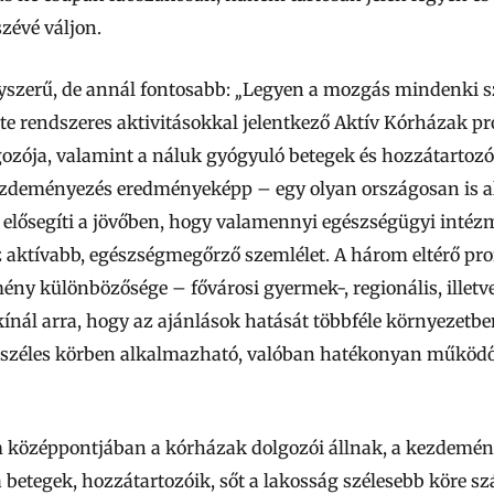
zévé váljon.
szerű, de annál fontosabb:
„
Legyen a mozgás mindenki 
te rendszeres aktivitásokkal jelentkező Aktív Kórházak pr
zója, valamint a náluk gyógyuló betegek és hozzátartozó
kezdeményezés eredményeképp – egy olyan országosan is
 elősegíti a jövőben, hogy valamennyi egészségügyi inté
ktívabb, egészségmegőrző szemlélet. A három eltérő prof
mény különbözősége – fővárosi gyermek-, regionális, illetve
nál arra, hogy az ajánlások hatását többféle környezetben 
ett széles körben alkalmazható, valóban hatékonyan működ
m középpontjában a kórházak dolgozói állnak, a kezdemén
a betegek, hozzátartozóik, sőt a lakosság szélesebb köre s