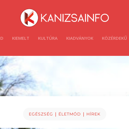
ÓD
KIEMELT
KULTÚRA
KIADVÁNYOK
KÖZÉRDEKŰ
|
|
EGÉSZSÉG
ÉLETMÓD
HÍREK