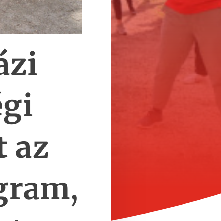
ázi
égi
t az
gram,