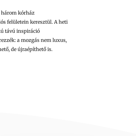
a három kórház
 felületein keresztül. A heti
ú távú inspiráció
érezzék: a mozgás nem luxus,
ő, de újraépíthető is.