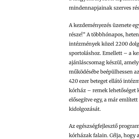
mindennapjainak szerves rés
A kezdeményezés üzenete egy
része!” A többhónapos, heten
intézmények közel 2200 dolgo
sportoláshoz. Emellett – a 
ajánláscsomag készül, amely
működésébe beépülhessen az a
420 ezer beteget ellátó intéz
kórház – remek lehetőséget kí
elősegítve egy, a már említ
kidolgozását.
Az egészségfejlesztő progra
kórházak falain. Célja, hogy 