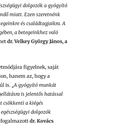
észségügyi dolgozók a gyógyító
endő miatt. Ezen szeretnénk
egeinkre és családtagjaikra. A
ében, a betegeinkhez való
lmet
dr. Velkey György János, a
tmódjára figyelnek, saját
jon, hanem az, hogy a
l is.
„A gyógyító munkát
ellátásra is jelentős hatással
t csökkenti a kiégés
Az egészségügyi dolgozók
 fogalmazott
dr. Kovács