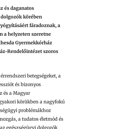
ssz és daganatos
i dolgozók körében
yógyításáért fáradoznak, a
n a helyzeten szeretne
 Bethesda Gyermekkórház
ház-Rendelőintézet szoros
érrendszeri betegségeket, a
essziót és bizonyos
z és a Magyar
 gyakori körükben a nagyfokú
szségügyi problémákhoz
mozgás, a tudatos életmód és
 az egészségügyi dolgozók