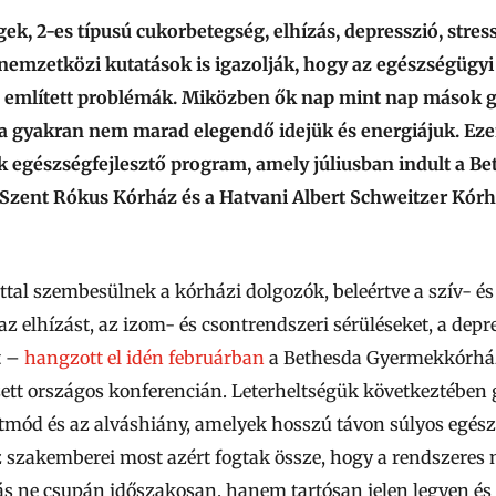
gek, 2-es típusú cukorbetegség, elhízás, depresszió, stre
emzetközi kutatások is igazolják, hogy az egészségügy
 említett problémák. Miközben ők nap mint nap mások g
 gyakran nem marad elegendő idejük és energiájuk. Eze
ak egészségfejlesztő program, amely júliusban indult a
i Szent Rókus Kórház és a Hatvani Albert Schweitzer Kór
tal szembesülnek a kórházi dolgozók, beleértve a szív- és 
az elhízást, az izom- és csontrendszeri sérüléseket, a depr
t –
hangzott el idén februárban
a Bethesda Gyermekkórhá
zett országos konferencián. Leterheltségük következtében
etmód és az alváshiány, amelyek hosszú távon súlyos egé
szakemberei most azért fogtak össze, hogy a rendszeres 
ás ne csupán időszakosan, hanem tartósan jelen legyen és