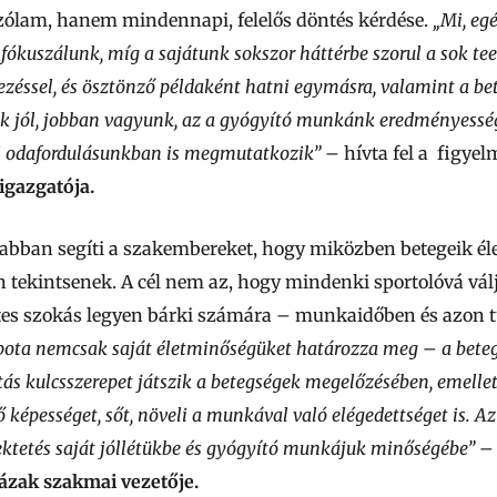
ólam, hanem mindennapi, felelős döntés kérdése.
„Mi, eg
kuszálunk, míg a sajátunk sokszor háttérbe szorul a sok te
zéssel, és ösztönző példaként hatni egymásra, valamint a bet
 jól, jobban vagyunk, az a gyógyító munkánk eredményesség
i odafordulásunkban is megmutatkozik”
– hívta fel a figye
gazgatója.
abban segíti a szakembereket, hogy miközben betegeik éle
 tekintsenek. A cél nem az, hogy mindenki sportolóvá vál
tes szokás legyen bárki számára – munkaidőben és azon tú
lapota nemcsak saját életminőségüket határozza meg
–
a beteg
itás kulcsszerepet játszik a betegségek megelőzésében, emellet
rő képességet, sőt, növeli a munkával való elégedettséget is. 
ktetés saját jóllétükbe és gyógyító munkájuk minőségébe”
–
házak szakmai vezetője.