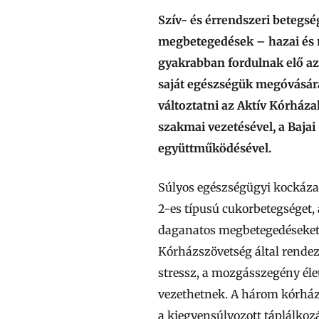
Szív- és érrendszeri betegsé
megbetegedések – hazai és n
gyakrabban fordulnak elő az
saját egészségük megóvására
változtatni az Aktív Kórház
szakmai vezetésével, a Baja
együttműködésével.
Súlyos egészségügyi kockázat
2-es típusú cukorbetegséget, 
daganatos megbetegedéseke
Kórházszövetség által rende
stressz, a mozgásszegény él
vezethetnek. A három kórház 
a kiegyensúlyozott táplálkoz