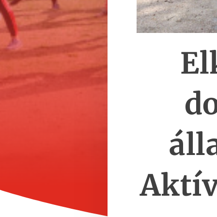
El
do
áll
Aktí