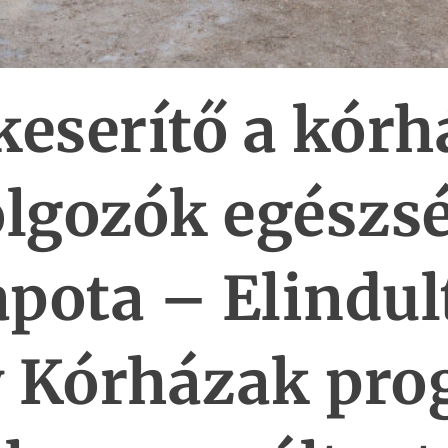
keserítő a kórh
lgozók egészs
apota – Elindul
v Kórházak pro