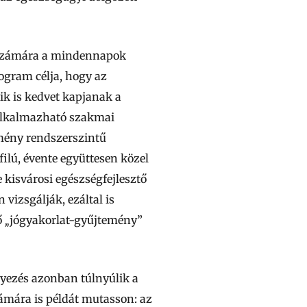
számára a mindennapok
ogram célja, hogy az
ik is kedvet kapjanak a
 alkalmazható szakmai
zmény rendszerszintű
ilú, évente együttesen közel
 kisvárosi egészségfejlesztő
vizsgálják, ezáltal is
ő
„
jógyakorlat-gyűjtemény”
yezés azonban túlnyúlik a
zámára is példát mutasson: az