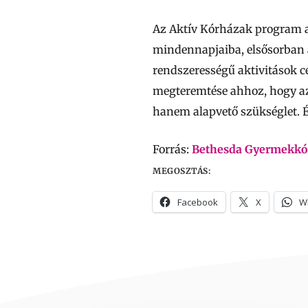
Az Aktív Kórházak program 
mindennapjaiba, elsősorban a
rendszerességű aktivitások c
megteremtése ahhoz, hogy az
hanem alapvető szükséglet. É
Forrás:
Bethesda Gyermekkó
MEGOSZTÁS:
Facebook
X
W