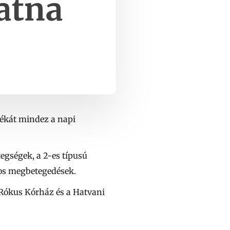
atna
lékát mindez a napi
egségek, a 2-es típusú
tos megbetegedések.
 Rókus Kórház és a Hatvani