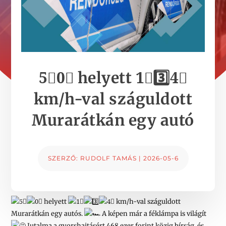
5⃣0⃣ helyett 1⃣3️⃣4⃣
km/h-val száguldott
Murarátkán egy autó
SZERZŐ:
RUDOLF TAMÁS
|
2026-05-6
helyett
km/h-val száguldott
Murarátkán egy autós.
A képen már a féklámpa is világít
Jutalma a gyorshajtásért 468 ezer forint közig bírság, és