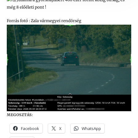
még 8 előéleti pont !
Forrás fotó : Zala vármegyei rendörség
MEGOSZTÁS:
Facebook
X
WhatsApp