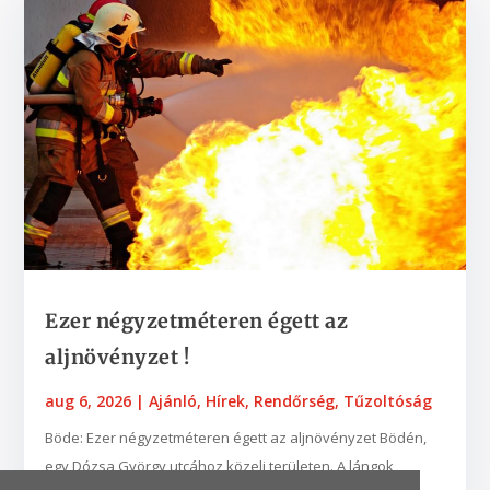
Ezer négyzetméteren égett az
aljnövényzet !
aug 6, 2026
|
Ajánló
,
Hírek
,
Rendőrség
,
Tűzoltóság
Böde: Ezer négyzetméteren égett az aljnövényzet Bödén,
egy Dózsa György utcához közeli területen. A lángok