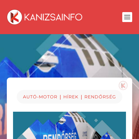
|
|
AUTÓ-MOTOR
HÍREK
RENDŐRSÉG