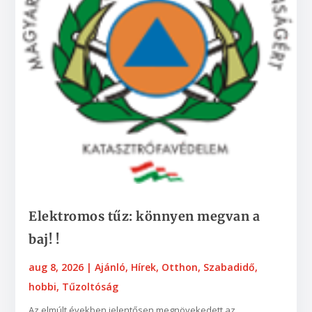
Elektromos tűz: könnyen megvan a
baj! !
aug 8, 2026
|
Ajánló
,
Hírek
,
Otthon
,
Szabadidő,
hobbi
,
Tűzoltóság
Az elmúlt években jelentősen megnövekedett az