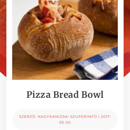
Pizza Bread Bowl
SZERZŐ:
NAGYKANIZSAI SZUPERINFÓ
|
2017-
05-20