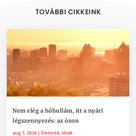
TOVÁBBI CIKKEINK
Nem elég a hőhullám, itt a nyári
légszennyezés: az ózon
aug 7, 2026
|
Életmód
,
Hírek