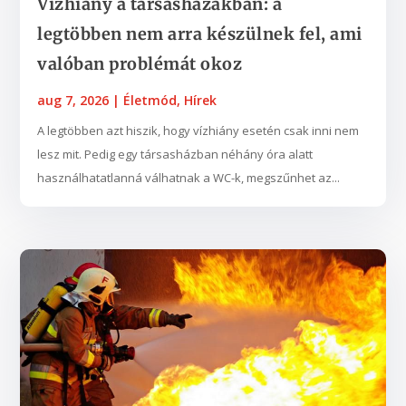
Vízhiány a társasházakban: a
legtöbben nem arra készülnek fel, ami
valóban problémát okoz
aug 7, 2026
|
Életmód
,
Hírek
A legtöbben azt hiszik, hogy vízhiány esetén csak inni nem
lesz mit. Pedig egy társasházban néhány óra alatt
használhatatlanná válhatnak a WC-k, megszűnhet az...