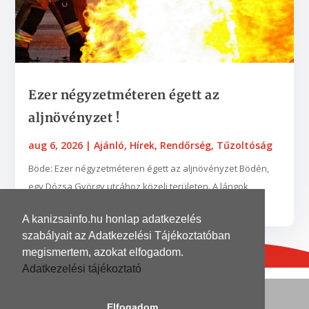
Ezer négyzetméteren égett az
aljnövényzet !
aug 6, 2026
|
Ajánló
,
Hírek
,
Rendőrség
,
Tűzoltóság
Böde: Ezer négyzetméteren égett az aljnövényzet Bödén,
egy Dózsa György utcához közeli területen. A lángok
néhány fába is belekaptak. A zalaegerszegi...
A kanizsainfo.hu honlap adatkezelés
szabályait az Adatkezelési Tájékoztatóban
megismertem, azokat elfogadom.
Adatkezelési tájékoztató
© 2026
| Grafika és kivitelezés
DinoDinelli
Elfogadom