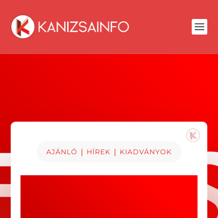
|
|
AJÁNLÓ
HÍREK
KIADVÁNYOK