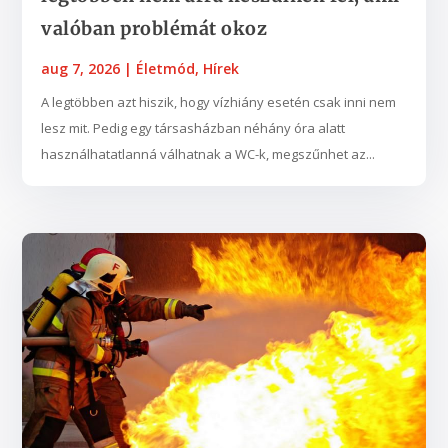
valóban problémát okoz
aug 7, 2026
|
Életmód
,
Hírek
A legtöbben azt hiszik, hogy vízhiány esetén csak inni nem
lesz mit. Pedig egy társasházban néhány óra alatt
használhatatlanná válhatnak a WC-k, megszűnhet az...