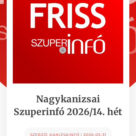
Nagykanizsai
Szuperinfó 2026/14. hét
SZERZŐ:
KANIZSAINFÓ
|
2026-03-31