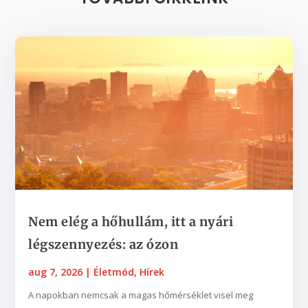
Nem elég a hőhullám, itt a nyári
légszennyezés: az ózon
aug 7, 2026
|
Életmód
,
Hírek
A napokban nemcsak a magas hőmérséklet visel meg