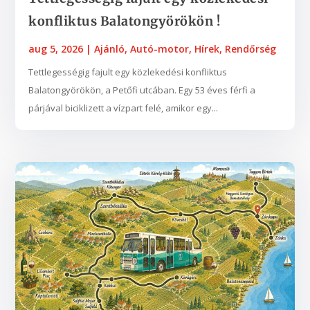
konfliktus Balatongyörökön !
aug 5, 2026
|
Ajánló
,
Autó-motor
,
Hírek
,
Rendőrség
Tettlegességig fajult egy közlekedési konfliktus
Balatongyörökön, a Petőfi utcában. Egy 53 éves férfi a
párjával biciklizett a vízpart felé, amikor egy...