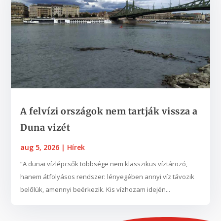
A felvízi országok nem tartják vissza a
Duna vizét
aug 5, 2026
|
Hírek
“A dunai vízlépcsők többsége nem klasszikus víztározó,
hanem átfolyásos rendszer: lényegében annyi víz távozik
belőlük, amennyi beérkezik. Kis vízhozam idején...