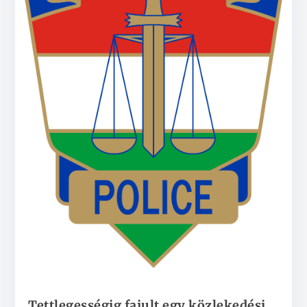
Tettlegességig fajult egy közlekedési