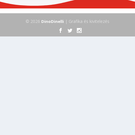
© 2026
| Grafika és kivitelezés
DinoDinelli