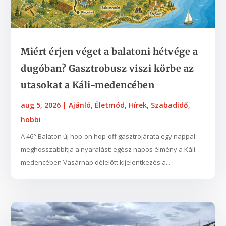
Miért érjen véget a balatoni hétvége a
dugóban? Gasztrobusz viszi körbe az
utasokat a Káli-medencében
aug 5, 2026
|
Ajánló
,
Életmód
,
Hírek
,
Szabadidő,
hobbi
A 46° Balaton új hop-on hop-off gasztrojárata egy nappal
meghosszabbítja a nyaralást: egész napos élmény a Káli-
medencében Vasárnap délelőtt kijelentkezés a...