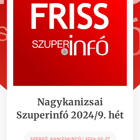
Nagykanizsai
Szuperinfó 2024/9. hét
SZERZŐ:
KANIZSAINFÓ
|
2024-02-27