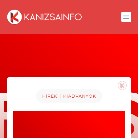
|
HÍREK
KIADVÁNYOK