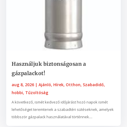
Használjuk biztonságosan a
gázpalackot!
aug 8, 2026
|
Ajánló
,
Hírek
,
Otthon
,
Szabadidő,
hobbi
,
Tűzoltóság
A következő, ismét kedvező időjárást hozó napok ismét
lehetőséget teremtenek a szabadtéri sütéseknek, amelyek
többször gázpalack használatával történnek....