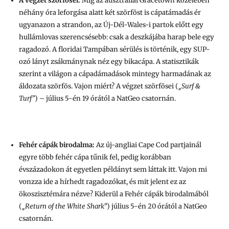
A végzet szörfösei:
Míg az ausztráliai Gracetown közelében
néhány óra leforgása alatt két szörföst is cápatámadás ér
ugyanazon a strandon, az Új-Dél-Wales-i partok előtt egy
hullámlovas szerencsésebb: csak a deszkájába harap bele egy
ragadozó. A floridai Tampában sérülés is történik, egy SUP-
ozó lányt zsákmánynak néz egy bikacápa. A statisztikák
szerint a világon a cápadámadások mintegy harmadának az
áldozata szörfös. Vajon miért? A végzet szörfösei (
„Surf &
Turf”
) – július 5-én 19 órától a NatGeo csatornán.
Fehér cápák birodalma
:
Az új-angliai Cape Cod partjainál
egyre több fehér cápa tűnik fel, pedig korábban
évszázadokon át egyetlen példányt sem láttak itt. Vajon mi
vonzza ide a hírhedt ragadozókat, és mit jelent ez az
ökoszisztémára nézve? Kiderül a Fehér cápák birodalmából
(
„Return of the White Shark”
) július 5-én 20 órától a NatGeo
csatornán.