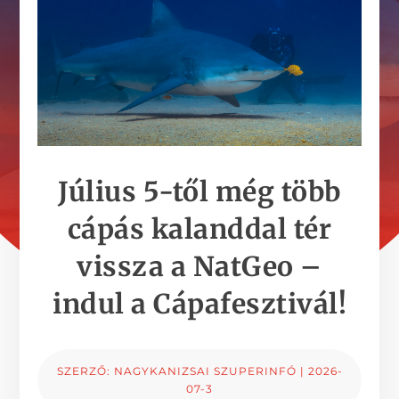
Július 5-től még több
cápás kalanddal tér
vissza a NatGeo –
indul a Cápafesztivál!
SZERZŐ:
NAGYKANIZSAI SZUPERINFÓ
|
2026-
07-3