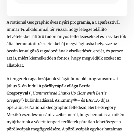
A National Geographic éves nyári programja, a Cápafesztivál
immár 14. alkalommal tér vissza, hogy lélegzetelállító
felvételekkel, úttörő tudományos felfedezésekkel és a szakértők
által bemutatott részletekkel új megvilágításba helyezze az
óceán lenyűgöző ragadozójának viselkedését, erejét, és persze
azt is, miért kiemelkedően fontos, hogy megvédjük ezeket az
állatokat.
A tengerek ragadozójának világát ünneplő programsorozat
július 5-én indul
A pörölycápák világa Bertie
Gregoryval
(
„Hammerhead Sharks Up Close with Bertie
Gregory”
)
különkiadással. Az Emmy
®
– és BAFTA-díjas
operatőr, és National Geographic felfedező, Bertie Gregory
Mexikó csendes-óceáni vizeibe merül, hogy bemutassa, miként
nyújthatnak a védett tengeri területek páratlan lehetőséget a
pörölycápák megfigyelésére. A pörölycápák egykor hatalmas