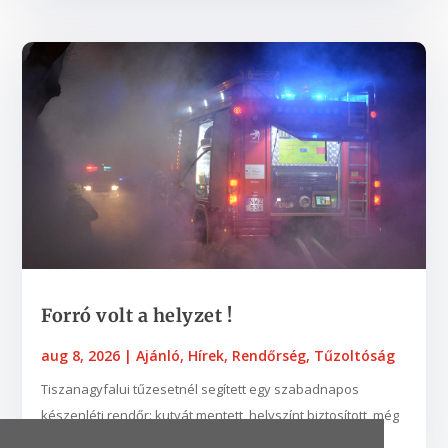
​​​​​​​Forró volt a helyzet !
aug 8, 2026
|
Ajánló
,
Hírek
,
Rendőrség
,
Tűzoltóság
Tiszanagyfalui tűzesetnél segített egy szabadnapos
készenléti rendőr: kutyát mentett, helyszínt biztosított, még
az égő ház tulajdonosát is támogatta....