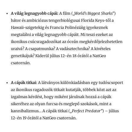
A világ legnagyobb cápái:
A film (
„World’s Biggest Sharks”
)
bátor és ambiciózus tengerbiológusai Florida Keys-től a
Hawaii-szigetekig és Francia Polinéziáig igyekeznek
megtalálni a világ legnagyobb cápáit. Mi teszi ezeket az
ikonikus csúcsragadozókat az óceán megkérdőjelezhetetlen
uraivá? A csapatmunka? A vadásztechnika? A kivételes
genetikájuk? Kiderül július 12-én 18 órától a NatGeo
csatornán.
A cápák titkai:
A látványos különkiadásban egy tudóscsoport
az ikonikus ragadozók titkait kutatják, többek közt azt az
izgalmas kérdést, hogy miként járulnak hozzá a cápák
sikeréhez az olyan furcsa és meglepő szokások, mint a
kannibalizmus… A cápák titkai (
„Perfect Predator”
) – július
12-én 19 órától a NatGeo csatornán.