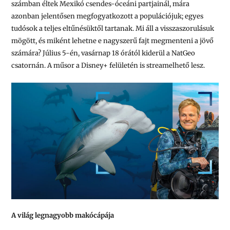
számban éltek Mexikó csendes-óceáni partjainál, mára
azonban jelentősen megfogyatkozott a populációjuk; egyes
tudósok a teljes eltűnésüktől tartanak. Mi áll a visszaszorulásuk
mögött, és miként lehetne e nagyszerű fajt megmenteni a jövő
számára? Július 5-én, vasárnap 18 órától kiderül a NatGeo
csatornán. A műsor a Disney+ felületén is streamelhető lesz.
A világ legnagyobb makócápája