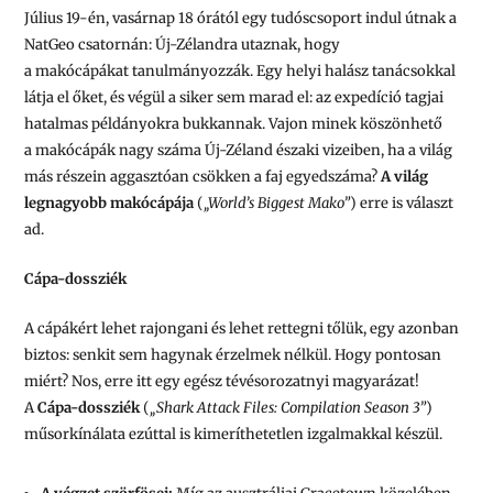
Július 19-én, vasárnap 18 órától egy tudóscsoport indul útnak a
NatGeo csatornán: Új-Zélandra utaznak, hogy
a makócápákat tanulmányozzák. Egy helyi halász tanácsokkal
látja el őket, és végül a siker sem marad el: az expedíció tagjai
hatalmas példányokra bukkannak. Vajon minek köszönhető
a makócápák nagy száma Új-Zéland északi vizeiben, ha a világ
más részein aggasztóan csökken a faj egyedszáma?
A világ
legnagyobb makócápája
(
„World’s Biggest Mako”
) erre is választ
ad.
Cápa-dossziék
A cápákért lehet rajongani és lehet rettegni tőlük, egy azonban
biztos: senkit sem hagynak érzelmek nélkül. Hogy pontosan
miért? Nos, erre itt egy egész tévésorozatnyi magyarázat!
A
Cápa-dossziék
(
„Shark Attack Files: Compilation Season 3”
)
műsorkínálata ezúttal is kimeríthetetlen izgalmakkal készül.