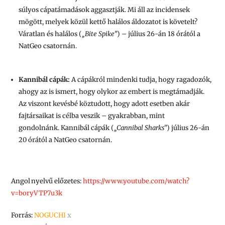
súlyos cápatámadások aggasztják. Mi áll az incidensek
mögött, melyek közül kettő halálos áldozatot is követelt?
Váratlan és halálos (
„Bite Spike”
) – július 26-án 18 órától a
NatGeo csatornán.
Kannibál cápák:
A cápákról mindenki tudja, hogy ragadozók,
ahogy az is ismert, hogy olykor az embert is megtámadják.
Az viszont kevésbé köztudott, hogy adott esetben akár
fajtársaikat is célba veszik – gyakrabban, mint
gondolnánk. Kannibál cápák (
„Cannibal Sharks”
) július 26-án
20 órától a NatGeo csatornán.
Angol nyelvű előzetes:
https://www.youtube.com/watch?
v=boryVTP7u3k
Forrás:
NOGUCHI
x