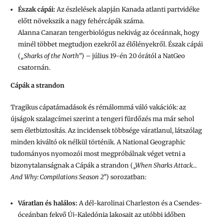
Észak cápái:
Az észlelések alapján Kanada atlanti partvidéke
előtt növekszik a nagy fehércápák száma.
Alanna Canaran tengerbiológus nekivág az óceánnak, hogy
minél többet megtudjon ezekről az élőlényekről. Észak cápái
(
„Sharks of the North”
)
– július 19-én 20 órától a NatGeo
csatornán.
Cápák a strandon
Tragikus cápatámadások és rémálommá váló vakációk: az
újságok szalagcímei szerint a tengeri fürdőzés ma már sehol
sem életbiztosítás. Az incidensek többsége váratlanul, látszólag
minden kiváltó ok nélkül történik. A National Geographic
tudományos nyomozói most megpróbálnak véget vetni a
bizonytalanságnak a Cápák a strandon (
„When Sharks Attack…
And Why: Compilations Season 2”
) sorozatban:
Váratlan és halálos:
A dél-karolinai Charleston és a Csendes-
óceánban fekvő Új-Kaledónia lakosait az utóbbi időben