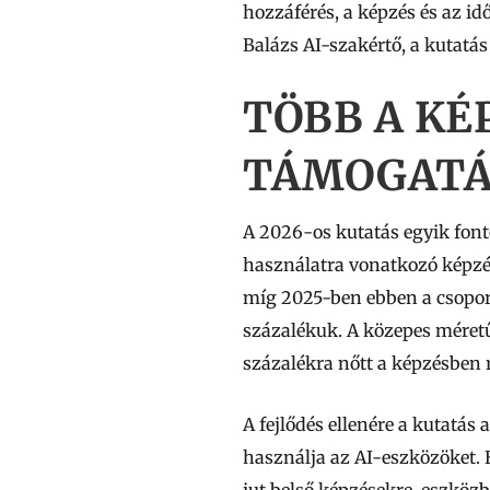
hozzáférés, a képzés és az i
Balázs AI-szakértő, a kutatás 
TÖBB A KÉ
TÁMOGATÁS
A 2026-os kutatás egyik fon
használatra vonatkozó képzés
míg 2025-ben ebben a csopor
százalékuk. A közepes méretű 
százalékra nőtt a képzésben 
A fejlődés ellenére a kutatás
használja az AI-eszközöket. 
jut belső képzésekre, eszközb