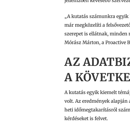
jellemzően kevesebb szerveze
„A kutatás számunkra egyik l
már megközelíti a felsővezet
szerepet is ellátnak, minden
Mórász Márton, a Proactive Bu
AZ ADATBI
A KÖVETKE
A kutatás egyik kiemelt témá
volt. Az eredmények alapján
heti időmegtakarításról szám
kérdéseket is felvet.