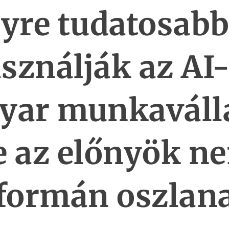
yre tudatosab
sználják az AI-
yar munkaválla
e az előnyök n
formán oszlana