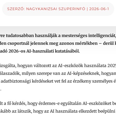
SZERZŐ:
NAGYKANIZSAI SZUPERINFÓ
|
2026-06-1
e tudatosabban használják a mesterséges intelligenciát,
n csoportnál jelennek meg azonos mértékben – derül ki
sadó 2026-os AI-használati kutatásából.
vizsgálta, hogyan változott az AI-eszközök használata 202
válaszadók, milyen szerepe van az AI-képzéseknek, hogyan
 adatbiztonsági kérdéseket vet fel az érzékeny személyes 
.
lt a fő kérdés, hogy érdemes-e egyáltalán AI-eszközöket 
kább az látszik, hogy az AI használata elkezdett beépüln