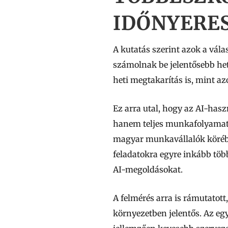
IDŐNYERE
A kutatás szerint azok a vá
számolnak be jelentősebb het
heti megtakarítás is, mint 
Ez arra utal, hogy az AI-has
hanem teljes munkafolyamato
magyar munkavállalók körébe
feladatokra egyre inkább töb
AI-megoldásokat.
A felmérés arra is rámutatott
környezetben jelentős. Az eg