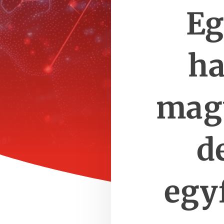
Eg
ha
mag
d
egy