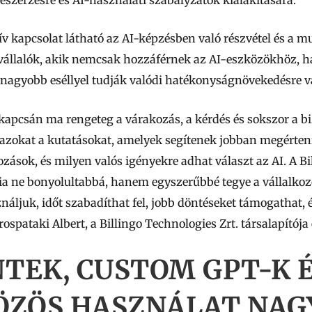
v kapcsolat látható az AI-képzésben való részvétel és a 
vállalók, akik nemcsak hozzáférnek az AI-eszközökhöz, 
nagyobb eséllyel tudják valódi hatékonyságnövekedésre vál
 kapcsán ma rengeteg a várakozás, a kérdés és sokszor a b
azokat a kutatásokat, amelyek segítenek jobban megérteni
ozások, és milyen valós igényekre adhat választ az AI. A 
a ne bonyolultabbá, hanem egyszerűbbé tegye a vállalkozók
ználjuk, időt szabadíthat fel, jobb döntéseket támogathat, é
pataki Albert, a Billingo Technologies Zrt. társalapítója 
NTEK, CUSTOM GPT-K 
ÖZÖS HASZNÁLAT NAG