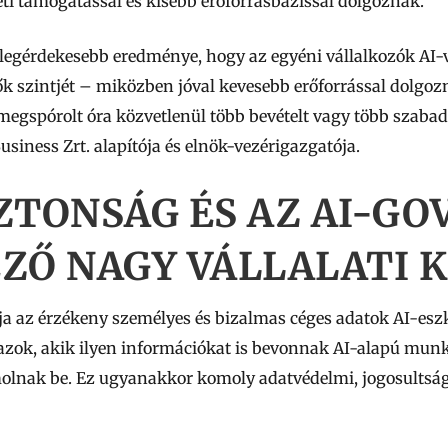
ti támogatással és kisebb erőforrásbázissal dolgoznak.
egérdekesebb eredménye, hogy az egyéni vállalkozók AI-v
ők szintjét – miközben jóval kevesebb erőforrással dolgoz
 megspórolt óra közvetlenül több bevételt vagy több szaba
siness Zrt. alapítója és elnök-vezérigazgatója.
ZTONSÁG ÉS AZ AI-G
ZŐ NAGY VÁLLALATI 
ja az érzékeny személyes és bizalmas céges adatok AI-es
 azok, akik ilyen információkat is bevonnak AI-alapú mu
olnak be. Ez ugyanakkor komoly adatvédelmi, jogosultság