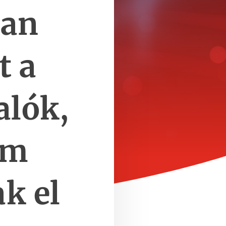
ban
t a
lók,
em
k el