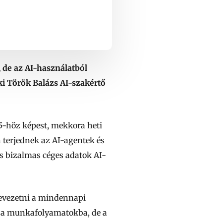
 de az AI-használatból
 Török Balázs AI-szakértő
5-höz képest, mekkora heti
 terjednek az AI-agentek és
és bizalmas céges adatok AI-
bevezetni a mindennapi
i a munkafolyamatokba, de a