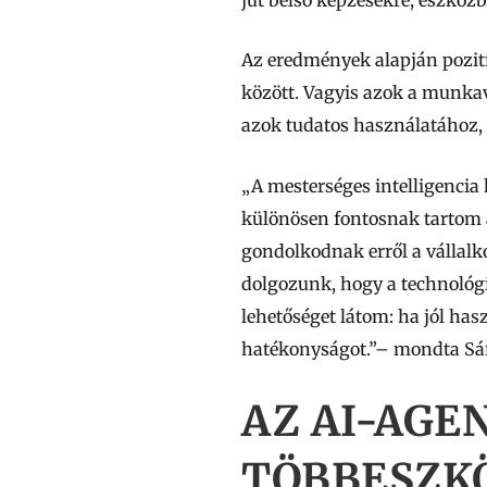
Az eredmények alapján pozití
között. Vagyis azok a munka
azok tudatos használatához, 
„A mesterséges intelligencia
különösen fontosnak tartom 
gondolkodnak erről a vállalk
dolgozunk, hogy a technológi
lehetőséget látom: ha jól has
hatékonyságot.”– mondta Sáros
AZ AI-AGE
TÖBBESZK