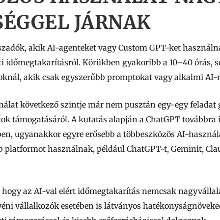
SÉGGEL JÁRNAK
laszadók, akik AI-agenteket vagy Custom GPT-ket használ
i időmegtakarításról. Körükben gyakoribb a 10–40 órás, s
azoknál, akik csak egyszerűbb promptokat vagy alkalmi A
ználat következő szintje már nem pusztán egy-egy feladat 
k támogatásáról. A kutatás alapján a ChatGPT továbbra i
n, ugyanakkor egyre erősebb a többeszközös AI-használa
b platformot használnak, például ChatGPT-t, Geminit, Cla
, hogy az AI-val elért időmegtakarítás nemcsak nagyvállala
yéni vállalkozók esetében is látványos hatékonyságnöveke