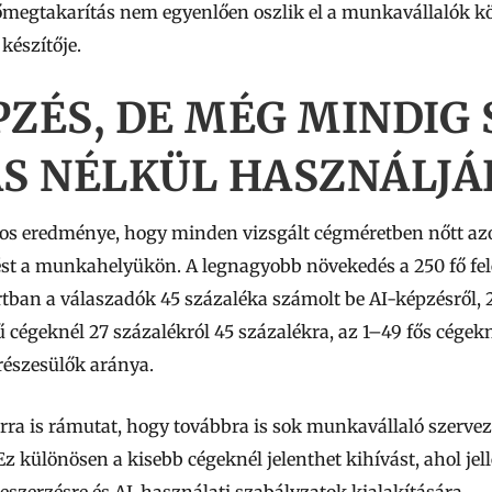
dőmegtakarítás nem egyenlően oszlik el a munkavállalók 
készítője.
PZÉS, DE MÉG MINDIG
 NÉLKÜL HASZNÁLJÁK
tos eredménye, hogy minden vizsgált cégméretben nőtt azo
t a munkahelyükön. A legnagyobb növekedés a 250 fő felet
tban a válaszadók 45 százaléka számolt be AI-képzésről
cégeknél 27 százalékról 45 százalékra, az 1–49 fős cégekn
részesülők aránya.
 arra is rámutat, hogy továbbra is sok munkavállaló szerve
Ez különösen a kisebb cégeknél jelenthet kihívást, ahol je
eszerzésre és AI-használati szabályzatok kialakítására.