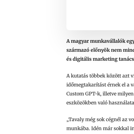
A magyar munkavállalók egyr
származó előnyök nem minde
és digitális marketing tanác
A kutatás többek között azt 
időmegtakarítást érnek el a 
Custom GPT-k, illetve milyen
eszközökben való használata
„Tavaly még sok cégnél az vo
munkába. Idén már sokkal in