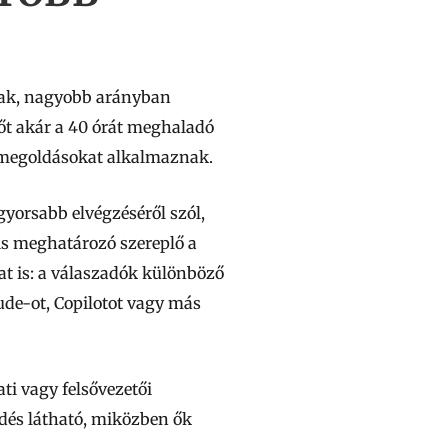
nak, nagyobb arányban
őt akár a 40 órát meghaladó
I-megoldásokat alkalmaznak.
gyorsabb elvégzéséről szól,
s meghatározó szereplő a
t is: a válaszadók különböző
ude-ot, Copilotot vagy más
ti vagy felsővezetői
dés látható, miközben ők