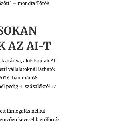
között” – mondta Török
 SOKAN
 AZ AI-T
k aránya, akik kaptak AI-
ti vállalatoknál látható:
, 2026-ban már 68
él pedig 31 százalékról 37
zett támogatás nélkül
llemzően kevesebb erőforrás