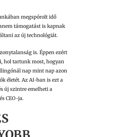
munkában megspórolt idő
hanem támogatást is kapnak
tani az új technológiát.
izonytalanság is. Éppen ezért
, hol tartunk most, hogyan
Billingónál nap mint nap azon
 életét. Az AI-ban is ezt a
s új szintre emelheti a
és CEO-ja.
ÉS
YOBB