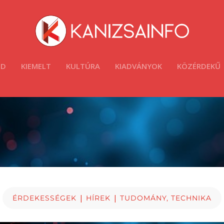
ÓD
KIEMELT
KULTÚRA
KIADVÁNYOK
KÖZÉRDEKŰ
|
|
ÉRDEKESSÉGEK
HÍREK
TUDOMÁNY, TECHNIKA