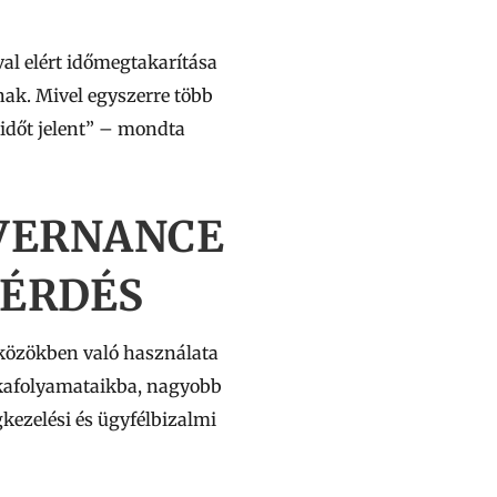
al elért időmegtakarítása
nak. Mivel egyszerre több
didőt jelent” – mondta
OVERNANCE
KÉRDÉS
zközökben való használata
nkafolyamataikba, nagyobb
kezelési és ügyfélbizalmi