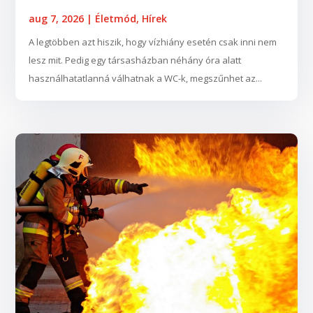
aug 7, 2026
|
Életmód
,
Hírek
A legtöbben azt hiszik, hogy vízhiány esetén csak inni nem
lesz mit. Pedig egy társasházban néhány óra alatt
használhatatlanná válhatnak a WC-k, megszűnhet az...