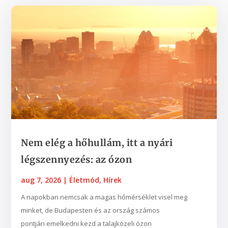
Nem elég a hőhullám, itt a nyári
légszennyezés: az ózon
aug 7, 2026
|
Életmód
,
Hírek
A napokban nemcsak a magas hőmérséklet visel meg
minket, de Budapesten és az ország számos
pontján emelkedni kezd a talajközeli ózon