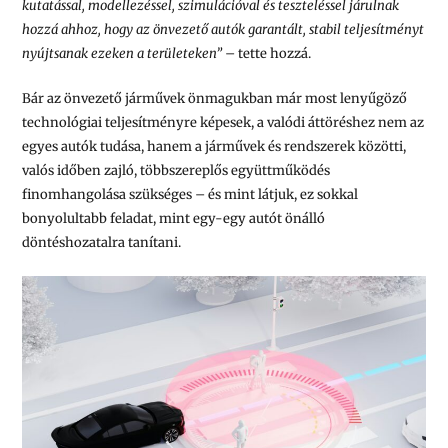
kutatással, modellezéssel, szimulációval és teszteléssel járulnak
hozzá ahhoz, hogy az önvezető autók garantált, stabil teljesítményt
nyújtsanak ezeken a területeken”
– tette hozzá.
Bár az önvezető járművek önmagukban már most lenyűgöző
technológiai teljesítményre képesek, a valódi áttöréshez nem az
egyes autók tudása, hanem a járművek és rendszerek közötti,
valós időben zajló, többszereplős együttműködés
finomhangolása szükséges – és mint látjuk, ez sokkal
bonyolultabb feladat, mint egy-egy autót önálló
döntéshozatalra tanítani.