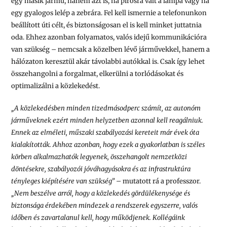
egy másik jármű, hanem azt is, ha pirosra vált a lámpa vagy ha
egy gyalogos lelép a zebrára. Fel kell ismernie a telefonunkon
beállított úti célt, és biztonságosan el is kell minket juttatnia
oda. Ehhez azonban folyamatos, valós idejű kommunikációra
van szükség – nemcsak a közelben lévő járművekkel, hanem a
hálózaton keresztül akár távolabbi autókkal is. Csak így lehet
összehangolni a forgalmat, elkerülni a torlódásokat és
optimalizálni a közlekedést.
„A közlekedésben minden tizedmásodperc számít, az autonóm
járműveknek ezért minden helyzetben azonnal kell reagálniuk.
Ennek az elméleti, műszaki szabályozási kereteit már évek óta
kialakították. Ahhoz azonban, hogy ezek a gyakorlatban is széles
körben alkalmazhatók legyenek, összehangolt nemzetközi
döntésekre, szabályozói jóváhagyásokra és az infrastruktúra
tényleges kiépítésére van szükség” –
mutatott rá a professzor.
„Nem beszélve arról, hogy a közlekedés gördülékenysége és
biztonsága érdekében mindezek a rendszerek egyszerre, valós
időben és zavartalanul kell, hogy működjenek. Kollégáink