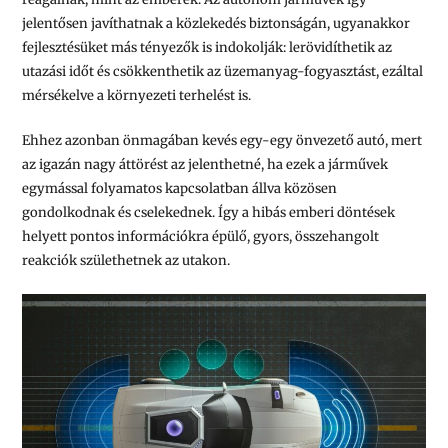
jelentősen javíthatnak a közlekedés biztonságán, ugyanakkor
fejlesztésüket más tényezők is indokolják: lerövidíthetik az
utazási időt és csökkenthetik az üzemanyag-fogyasztást, ezáltal
mérsékelve a környezeti terhelést is.
Ehhez azonban önmagában kevés egy-egy önvezető autó, mert
az igazán nagy áttörést az jelenthetné, ha ezek a járművek
egymással folyamatos kapcsolatban állva közösen
gondolkodnak és cselekednek. Így a hibás emberi döntések
helyett pontos információkra épülő, gyors, összehangolt
reakciók születhetnek az utakon.