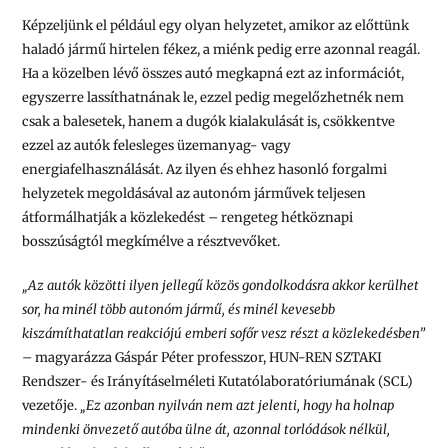
Képzeljünk el például egy olyan helyzetet, amikor az előttünk
haladó jármű hirtelen fékez, a miénk pedig erre azonnal reagál.
Ha a közelben lévő összes autó megkapná ezt az információt,
egyszerre lassíthatnának le, ezzel pedig megelőzhetnék nem
csak a balesetek, hanem a dugók kialakulását is, csökkentve
ezzel az autók felesleges üzemanyag- vagy
energiafelhasználását. Az ilyen és ehhez hasonló forgalmi
helyzetek megoldásával az autonóm járművek teljesen
átformálhatják a közlekedést – rengeteg hétköznapi
bosszúságtól megkímélve a résztvevőket.
„Az autók közötti ilyen jellegű közös gondolkodásra akkor kerülhet
sor, ha minél több autonóm jármű, és minél kevesebb
kiszámíthatatlan reakciójú emberi sofőr vesz részt a közlekedésben”
– magyarázza Gáspár Péter professzor, HUN-REN SZTAKI
Rendszer- és Irányításelméleti Kutatólaboratóriumának (SCL)
vezetője.
„Ez azonban nyilván nem azt jelenti, hogy ha holnap
mindenki önvezető autóba ülne át, azonnal torlódások nélkül,