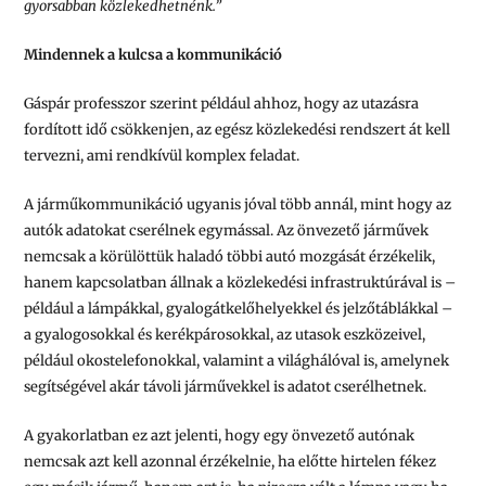
gyorsabban közlekedhetnénk.”
Mindennek a kulcsa a kommunikáció
Gáspár professzor szerint például ahhoz, hogy az utazásra
fordított idő csökkenjen, az egész közlekedési rendszert át kell
tervezni, ami rendkívül komplex feladat.
A járműkommunikáció ugyanis jóval több annál, mint hogy az
autók adatokat cserélnek egymással. Az önvezető járművek
nemcsak a körülöttük haladó többi autó mozgását érzékelik,
hanem kapcsolatban állnak a közlekedési infrastruktúrával is –
például a lámpákkal, gyalogátkelőhelyekkel és jelzőtáblákkal –
a gyalogosokkal és kerékpárosokkal, az utasok eszközeivel,
például okostelefonokkal, valamint a világhálóval is, amelynek
segítségével akár távoli járművekkel is adatot cserélhetnek.
A gyakorlatban ez azt jelenti, hogy egy önvezető autónak
nemcsak azt kell azonnal érzékelnie, ha előtte hirtelen fékez