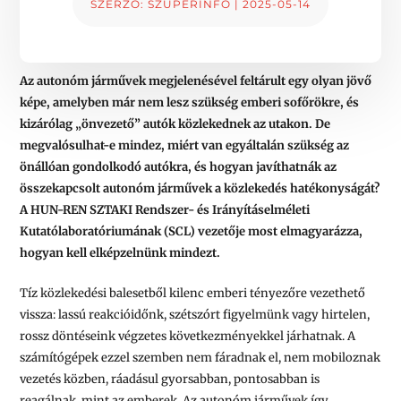
SZERZŐ:
SZUPERINFÓ
|
2025-05-14
Az autonóm járművek megjelenésével feltárult egy olyan jövő
képe, amelyben már nem lesz szükség emberi sofőrökre, és
kizárólag „önvezető” autók közlekednek az utakon. De
megvalósulhat-e mindez, miért van egyáltalán szükség az
önállóan gondolkodó autókra, és hogyan javíthatnák az
összekapcsolt autonóm járművek a közlekedés hatékonyságát?
A HUN-REN SZTAKI Rendszer- és Irányításelméleti
Kutatólaboratóriumának (SCL) vezetője most elmagyarázza,
hogyan kell elképzelnünk mindezt.
Tíz közlekedési balesetből kilenc emberi tényezőre vezethető
vissza: lassú reakcióidőnk, szétszórt figyelmünk vagy hirtelen,
rossz döntéseink végzetes következményekkel járhatnak. A
számítógépek ezzel szemben nem fáradnak el, nem mobiloznak
vezetés közben, ráadásul gyorsabban, pontosabban is
reagálnak, mint az emberek. Az autonóm járművek így