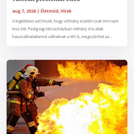
aug 7, 2026
|
Életmód
,
Hírek
A legtöbben azt hiszik, hogy vízhiány esetén csak inni nem
lesz mit. Pedig egy társasházban néhány óra alatt
használhatatlanná válhatnak a WC-k, megszűnhet az...