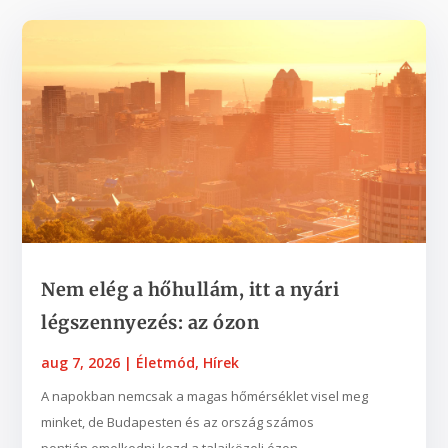
Nem elég a hőhullám, itt a nyári
légszennyezés: az ózon
aug 7, 2026
|
Életmód
,
Hírek
A napokban nemcsak a magas hőmérséklet visel meg
minket, de Budapesten és az ország számos