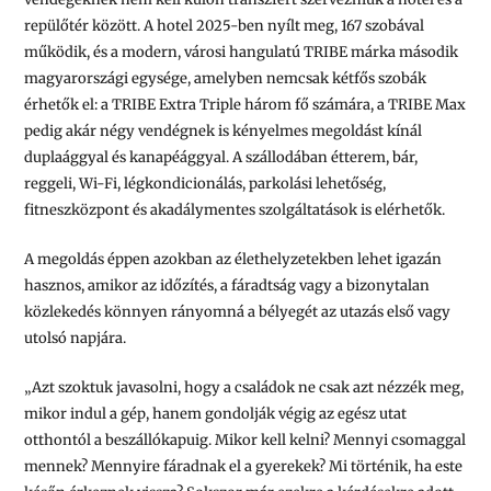
repülőtér között. A hotel 2025-ben nyílt meg, 167 szobával
működik, és a modern, városi hangulatú TRIBE márka második
magyarországi egysége, amelyben nemcsak kétfős szobák
érhetők el: a TRIBE Extra Triple három fő számára, a TRIBE Max
pedig akár négy vendégnek is kényelmes megoldást kínál
duplaággyal és kanapéággyal. A szállodában étterem, bár,
reggeli, Wi-Fi, légkondicionálás, parkolási lehetőség,
fitneszközpont és akadálymentes szolgáltatások is elérhetők.
A megoldás éppen azokban az élethelyzetekben lehet igazán
hasznos, amikor az időzítés, a fáradtság vagy a bizonytalan
közlekedés könnyen rányomná a bélyegét az utazás első vagy
utolsó napjára.
„Azt szoktuk javasolni, hogy a családok ne csak azt nézzék meg,
mikor indul a gép, hanem gondolják végig az egész utat
otthontól a beszállókapuig. Mikor kell kelni? Mennyi csomaggal
mennek? Mennyire fáradnak el a gyerekek? Mi történik, ha este