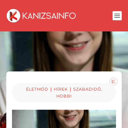
|
|
ÉLETMÓD
HÍREK
SZABADIDŐ,
HOBBI