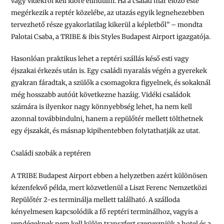
vagy vidékről kell időre elindulni. Ha a család már előző este
megérkezik a reptér közelébe, az utazás egyik legnehezebben
tervezhető része gyakorlatilag kikerül a képletből”
– mondta
Palotai Csaba, a TRIBE & ibis Styles Budapest Airport igazgatója.
Hasonlóan praktikus lehet a reptéri szállás késő esti vagy
éjszakai érkezés után is. Egy családi nyaralás végén a gyerekek
gyakran fáradtak, a szülők a csomagokra figyelnek, és sokaknál
még hosszabb autóút következne hazáig. Vidéki családok
számára is ilyenkor nagy könnyebbség lehet, ha nem kell
azonnal továbbindulni, hanem a repülőtér mellett tölthetnek
egy éjszakát, és másnap kipihentebben folytathatják az utat.
Családi szobák a reptéren
A TRIBE Budapest Airport ebben a helyzetben azért különösen
kézenfekvő példa, mert közvetlenül a Liszt Ferenc Nemzetközi
Repülőtér 2-es terminálja mellett található. A szálloda
kényelmesen kapcsolódik a fő reptéri terminálhoz, vagyis a
vendégeknek nem kell külön transzfert szervezniük a hotel és a