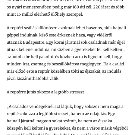
os nyári menetrendben pedig már 160 úti cél, 220 járat és több
mint 15 millió elérhető ülőhely szerepel.
A reptéri szállás különösen azoknak lehet hasznos, akik hajnali
géppel indulnak, késő este érkeznek haza, vagy vidékről
utaznak Budapestre. Egy korai járatnál sok családnak már éjjel
útnak kellene indulnia, miközben a gyerekeket fel kell kelteni,
az autóba be kell pakolni, és közben arra is figyelni kell, hogy
minden irat, csomag és beszállókártya meglegyen. Ha a család
már előző este a reptér közelében tölti az éjszakát, az indulás
jóval kiszámíthatóbbá válik.
A reptérre jutás okozza a legtöbb stresszt
„A családos vendégeknél azt látjuk, hogy sokszor nem maga a
repülés okozza a legtöbb stresszt, hanem az odajutás. Egy
hajnali járatnál nagyon sokat számít, ha nem az éjszaka
közepén kell kelteni a gyerekeket, és nem a város másik végéből