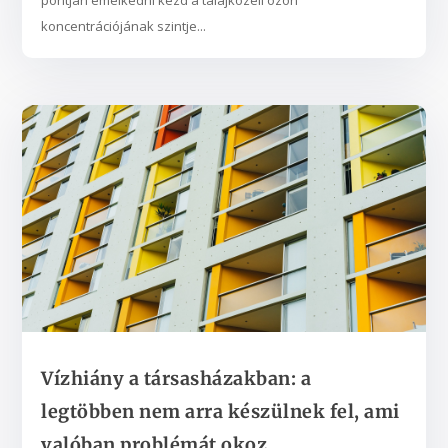
pontján emelkedni kezd a talajközeli ózon
koncentrációjának szintje...
Vízhiány a társasházakban: a
legtöbben nem arra készülnek fel, ami
valóban problémát okoz