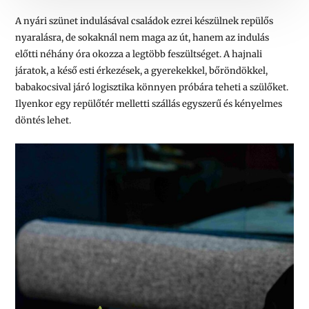
A nyári szünet indulásával családok ezrei készülnek repülős
nyaralásra, de sokaknál nem maga az út, hanem az indulás
előtti néhány óra okozza a legtöbb feszültséget. A hajnali
járatok, a késő esti érkezések, a gyerekekkel, bőröndökkel,
babakocsival járó logisztika könnyen próbára teheti a szülőket.
Ilyenkor egy repülőtér melletti szállás egyszerű és kényelmes
döntés lehet.