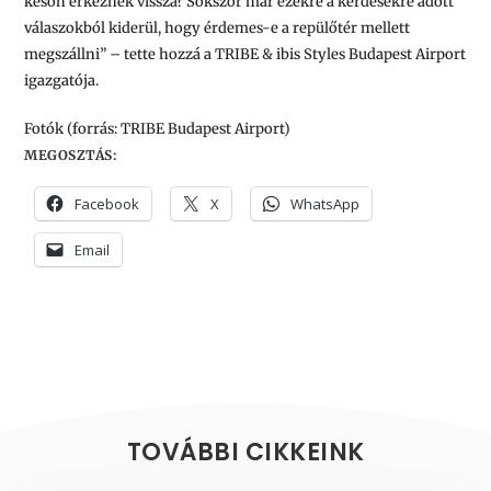
későn érkeznek vissza? Sokszor már ezekre a kérdésekre adott
válaszokból kiderül, hogy érdemes-e a repülőtér mellett
megszállni”
– tette hozzá a TRIBE & ibis Styles Budapest Airport
igazgatója.
Fotók (forrás: TRIBE Budapest Airport)
MEGOSZTÁS:
Facebook
X
WhatsApp
Email
TOVÁBBI CIKKEINK